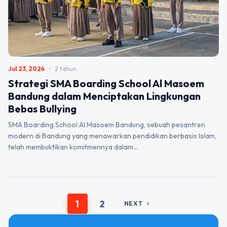
Jul 23, 2024
•
2 tahun
Strategi SMA Boarding School Al Masoem
Bandung dalam Menciptakan Lingkungan
Bebas Bullying
SMA Boarding School Al Masoem Bandung, sebuah pesantren
modern di Bandung yang menawarkan pendidikan berbasis Islam,
telah membuktikan komitmennya dalam…
1
2
NEXT
chevron_right