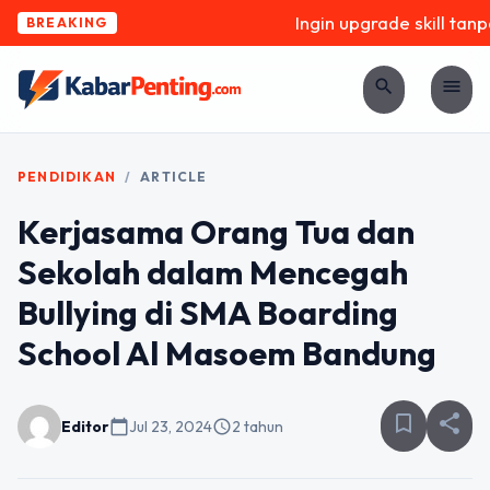
Ingin upgrade skill tanpa
BREAKING
search
menu
PENDIDIKAN
/
ARTICLE
Kerjasama Orang Tua dan
Sekolah dalam Mencegah
Bullying di SMA Boarding
School Al Masoem Bandung
bookmark_border
share
Editor
calendar_today
Jul 23, 2024
schedule
2 tahun