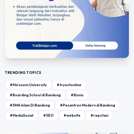
TRENDING TOPICS
#Ma'soem University
#tryoutonline
#Boarding School di Bandung
#Bisnis
#SMA Islam Di Bandung
#Pesantren Modern di Bandung
#MediaSosial
#SEO
#website
#reputasi