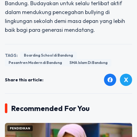
Bandung. Budayakan untuk selalu terlibat aktif
dalam mendukung pencegahan bullying di
lingkungan sekolah demi masa depan yang lebih
baik bagi para generasi mendatang.
TAGS:
Boarding School di Bandung
Pesantren Modern di Bandung
SMA Islam Di Bandung
X
facebook
Share this article:
Recommended For You
PENDIDIKAN