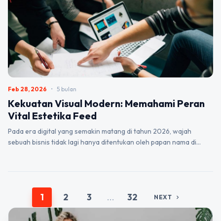
Feb 28, 2026
•
5 bulan
Kekuatan Visual Modern: Memahami Peran
Vital Estetika Feed
Pada era digital yang semakin matang di tahun 2026, wajah
sebuah bisnis tidak lagi hanya ditentukan oleh papan nama di…
1
2
3
...
32
NEXT
chevron_right