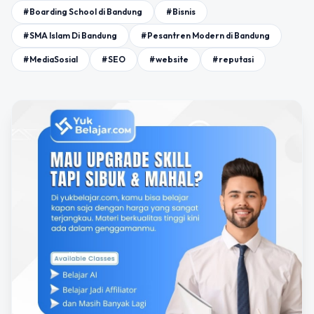
#Boarding School di Bandung
#Bisnis
#SMA Islam Di Bandung
#Pesantren Modern di Bandung
#MediaSosial
#SEO
#website
#reputasi