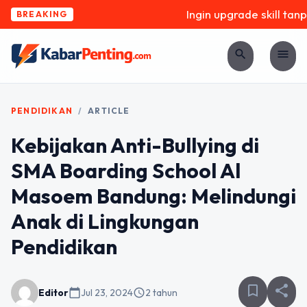
Ingin upgrade skill tanpa
BREAKING
search
menu
PENDIDIKAN
/
ARTICLE
Kebijakan Anti-Bullying di
SMA Boarding School Al
Masoem Bandung: Melindungi
Anak di Lingkungan
Pendidikan
bookmark_border
share
Editor
calendar_today
Jul 23, 2024
schedule
2 tahun