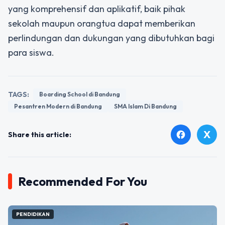
yang komprehensif dan aplikatif, baik pihak
sekolah maupun orangtua dapat memberikan
perlindungan dan dukungan yang dibutuhkan bagi
para siswa.
TAGS:
Boarding School di Bandung
Pesantren Modern di Bandung
SMA Islam Di Bandung
X
facebook
Share this article:
Recommended For You
PENDIDIKAN