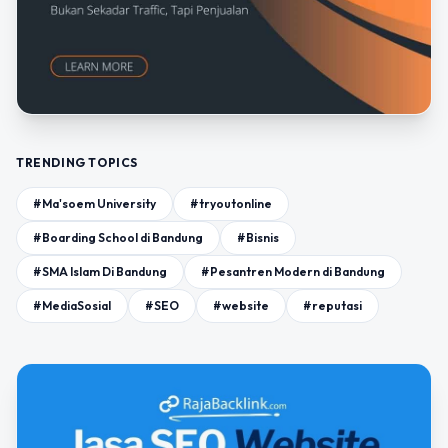
TRENDING TOPICS
#Ma'soem University
#tryoutonline
#Boarding School di Bandung
#Bisnis
#SMA Islam Di Bandung
#Pesantren Modern di Bandung
#MediaSosial
#SEO
#website
#reputasi