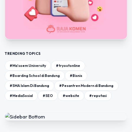
TRENDING TOPICS
#Ma'soem University
#tryoutonline
#Boarding School di Bandung
#Bisnis
#SMA Islam Di Bandung
#Pesantren Modern di Bandung
#MediaSosial
#SEO
#website
#reputasi