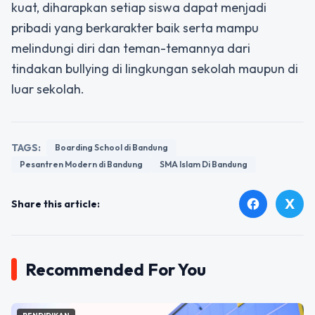
kuat, diharapkan setiap siswa dapat menjadi
pribadi yang berkarakter baik serta mampu
melindungi diri dan teman-temannya dari
tindakan bullying di lingkungan sekolah maupun di
luar sekolah.
TAGS:
Boarding School di Bandung
Pesantren Modern di Bandung
SMA Islam Di Bandung
X
facebook
Share this article:
Recommended For You