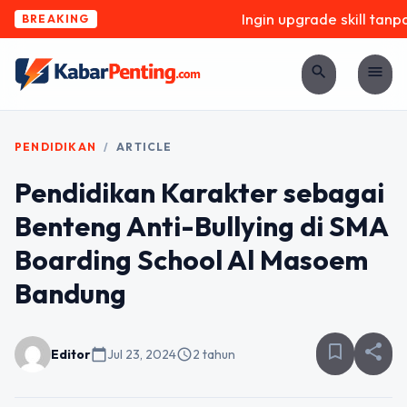
Ingin upgrade skill tanpa 
BREAKING
search
menu
PENDIDIKAN
/
ARTICLE
Pendidikan Karakter sebagai
Benteng Anti-Bullying di SMA
Boarding School Al Masoem
Bandung
bookmark_border
share
Editor
calendar_today
Jul 23, 2024
schedule
2 tahun