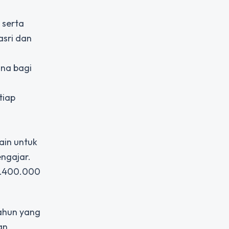
 serta
sri dan
una bagi
tiap
ain untuk
engajar.
 5.400.000
ahun yang
an