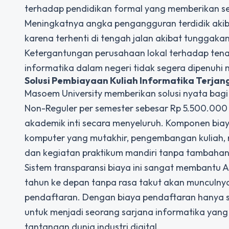
terhadap pendidikan formal yang memberikan sert
Meningkatnya angka pengangguran terdidik aki
karena terhenti di tengah jalan akibat tunggakan 
Ketergantungan perusahaan lokal terhadap tenag
informatika dalam negeri tidak segera dipenuhi m
Solusi Pembiayaan Kuliah Informatika Terjan
Masoem University memberikan solusi nyata bag
Non-Reguler per semester sebesar Rp 5.500.000
akademik inti secara menyeluruh. Komponen bia
komputer yang mutakhir, pengembangan kuliah, m
dan kegiatan praktikum mandiri tanpa tambahan 
Sistem transparansi biaya ini sangat membant
tahun ke depan tanpa rasa takut akan munculnya
pendaftaran. Dengan biaya pendaftaran hanya s
untuk menjadi seorang sarjana informatika yang 
tantangan dunia industri digital.