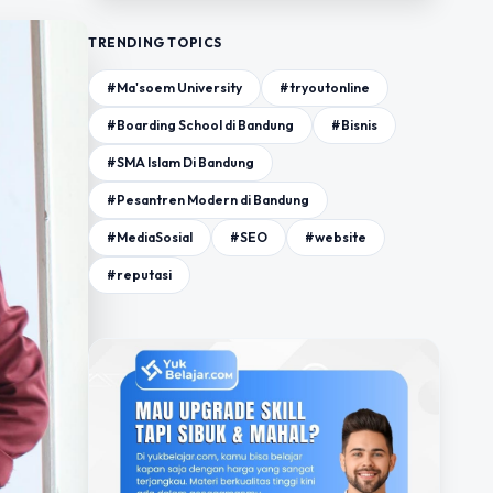
TRENDING TOPICS
#Ma'soem University
#tryoutonline
#Boarding School di Bandung
#Bisnis
#SMA Islam Di Bandung
#Pesantren Modern di Bandung
#MediaSosial
#SEO
#website
#reputasi