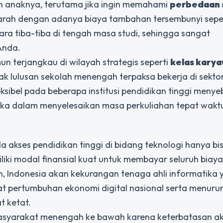
n anaknya, terutama jika ingin memahami
perbedaan 
arah dengan adanya biaya tambahan tersembunyi seper
ara tiba-tiba di tengah masa studi, sehingga sangat
Anda.
n terjangkau di wilayah strategis seperti
kelas kary
k lulusan sekolah menengah terpaksa bekerja di sekto
sibel pada beberapa institusi pendidikan tinggi meny
tika dalam menyelesaikan masa perkuliahan tepat wakt
a akses pendidikan tinggi di bidang teknologi hanya bi
iki modal finansial kuat untuk membayar seluruh biaya
rkan, Indonesia akan kekurangan tenaga ahli informatika
 pertumbuhan ekonomi digital nasional serta menuru
t ketat.
masyarakat menengah ke bawah karena keterbatasan a