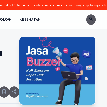
ukan kelas seru dan materi lengkap hanya di YukBelajar.com.
search
OLOGI
KESEHATAN
a
bookmark_border
share