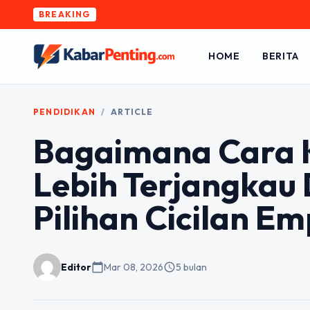
BREAKING
HOME
BERITA
PENDIDIKAN
/
ARTICLE
Bagaimana Cara K
Lebih Terjangkau
Pilihan Cicilan Em
Editor
calendar_today
Mar 08, 2026
schedule
5 bulan