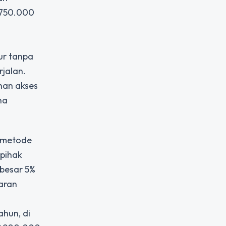
2.750.000
a
ur tanpa
jalan.
han akses
na
i metode
 pihak
besar 5%
yaran
hun, di