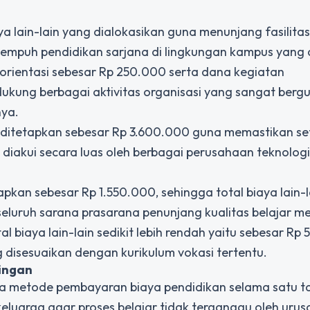
a lain-lain yang dialokasikan guna menunjang fasilitas
puh pendidikan sarjana di lingkungan kampus yang a
orientasi sebesar Rp 250.000 serta dana kegiatan
ung berbagai aktivitas organisasi yang sangat berg
nya.
asi ditetapkan sebesar Rp 3.600.000 guna memastikan se
g diakui secara luas oleh berbagai perusahaan teknologi
an sebesar Rp 1.550.000, sehingga total biaya lain-l
eluruh sarana prasarana penunjang kualitas belajar m
l biaya lain-lain sedikit lebih rendah yaitu sebesar Rp
ng disesuaikan dengan kurikulum vokasi tertentu.
ingan
ga metode pembayaran biaya pendidikan selama satu t
keluarga agar proses belajar tidak terganggu oleh urus