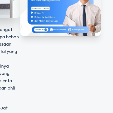
sangat
npa beban
uasaan
tal yang
ginya
 yang
alenta
an ahli
buat