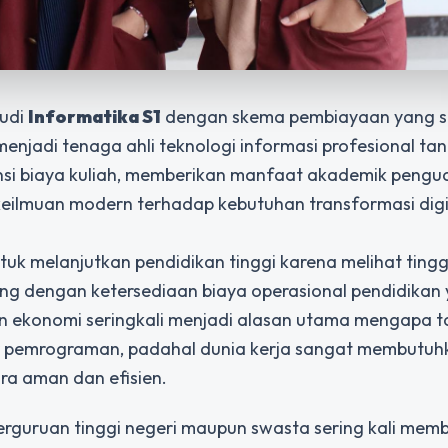
tudi
Informatika S1
dengan skema pembiayaan yang 
njadi tenaga ahli teknologi informasi profesional ta
isiensi biaya kuliah, memberikan manfaat akademik peng
keilmuan modern terhadap kebutuhan transformasi digi
uk melanjutkan pendidikan tinggi karena melihat ting
ng dengan ketersediaan biaya operasional pendidikan
n ekonomi seringkali menjadi alasan utama mengapa t
r pemrograman, padahal dunia kerja sangat membutuhk
ra aman dan efisien.
erguruan tinggi negeri maupun swasta sering kali mem