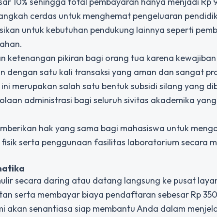
ar 10% sehingga total pembayaran hanya menjadi Rp 
 langkah cerdas untuk menghemat pengeluaran pendidi
kasikan untuk kebutuhan pendukung lainnya seperti pemb
bahan.
ketenangan pikiran bagi orang tua karena kewajiban 
n dengan satu kali transaksi yang aman dan sangat pra
ini merupakan salah satu bentuk subsidi silang yang di
olaan administrasi bagi seluruh sivitas akademika yang
memberikan hak yang sama bagi mahasiswa untuk meng
 fisik serta penggunaan fasilitas laboratorium secara 
matika
ulir secara daring atau datang langsung ke pusat lay
tan serta membayar biaya pendaftaran sebesar Rp 35
ami akan senantiasa siap membantu Anda dalam menjel