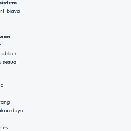
sistem
ti biaya
awan
r
ebabkan
u sesuai
sa
 yang
nkan daya
kses