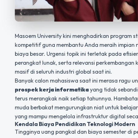
Masoem University kini menghadirkan program s
kompetitif guna membantu Anda meraih impian me
biaya besar. Urgensi topik ini terletak pada ef
perangkat lunak, serta relevansi perkembangan 
masif di seluruh industri global saat ini.
Banyak calon mahasiswa saat ini merasa ragu unt
prospek kerja informatika
yang tidak sebandi
terus merangkak naik setiap tahunnya. Hambata
muda berbakat mengurungkan niat untuk belaja
yang mampu mengelola infrastruktur digital seca
Kendala Biaya Pendidikan Teknologi Modern
Tingginya uang pangkal dan biaya semester di p