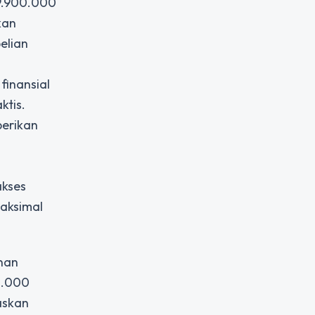
9.900.000
kan
elian
finansial
ktis.
berikan
akses
maksimal
anan
0.000
askan