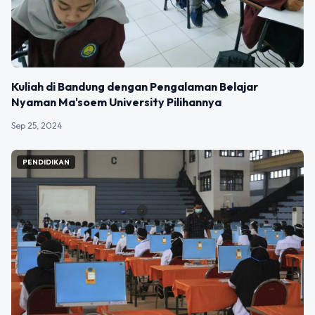
Kuliah di Bandung dengan Pengalaman Belajar
Nyaman Ma'soem University Pilihannya
Sep 25, 2024
PENDIDIKAN