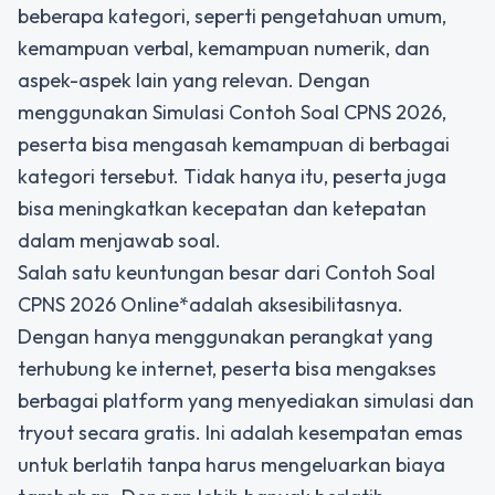
beberapa kategori, seperti pengetahuan umum,
kemampuan verbal, kemampuan numerik, dan
aspek-aspek lain yang relevan. Dengan
menggunakan Simulasi Contoh Soal CPNS 2026,
peserta bisa mengasah kemampuan di berbagai
kategori tersebut. Tidak hanya itu, peserta juga
bisa meningkatkan kecepatan dan ketepatan
dalam menjawab soal.
Salah satu keuntungan besar dari Contoh Soal
CPNS 2026 Online*adalah aksesibilitasnya.
Dengan hanya menggunakan perangkat yang
terhubung ke internet, peserta bisa mengakses
berbagai platform yang menyediakan simulasi dan
tryout secara gratis. Ini adalah kesempatan emas
untuk berlatih tanpa harus mengeluarkan biaya