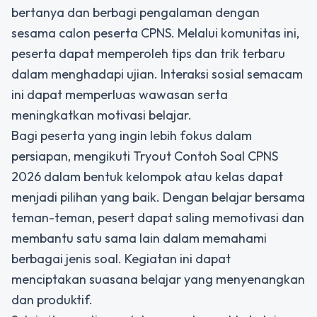
bertanya dan berbagi pengalaman dengan
sesama calon peserta CPNS. Melalui komunitas ini,
peserta dapat memperoleh tips dan trik terbaru
dalam menghadapi ujian. Interaksi sosial semacam
ini dapat memperluas wawasan serta
meningkatkan motivasi belajar.
Bagi peserta yang ingin lebih fokus dalam
persiapan, mengikuti Tryout Contoh Soal CPNS
2026 dalam bentuk kelompok atau kelas dapat
menjadi pilihan yang baik. Dengan belajar bersama
teman-teman, pesert dapat saling memotivasi dan
membantu satu sama lain dalam memahami
berbagai jenis soal. Kegiatan ini dapat
menciptakan suasana belajar yang menyenangkan
dan produktif.