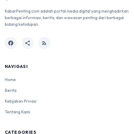
KabarPenting.com adalah portal media digital yang menghadirkan
berbagai informasi, berita, dan wawasan penting dari berbagai
bidang kehidupan.
facebook
share
rss_feed
NAVIGASI
Home
Berita
Kebijakan Privasi
Tentang Kami
CATEGORIES