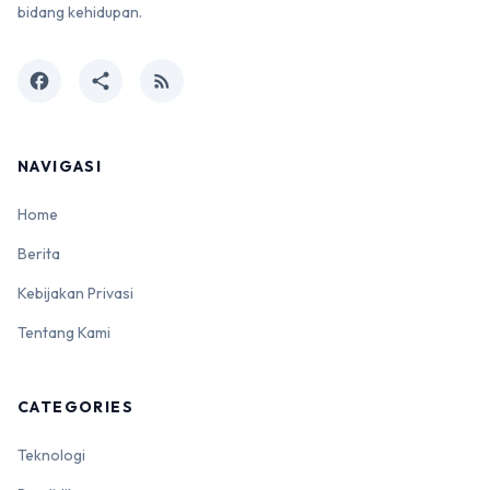
bidang kehidupan.
facebook
share
rss_feed
NAVIGASI
Home
Berita
Kebijakan Privasi
Tentang Kami
CATEGORIES
Teknologi