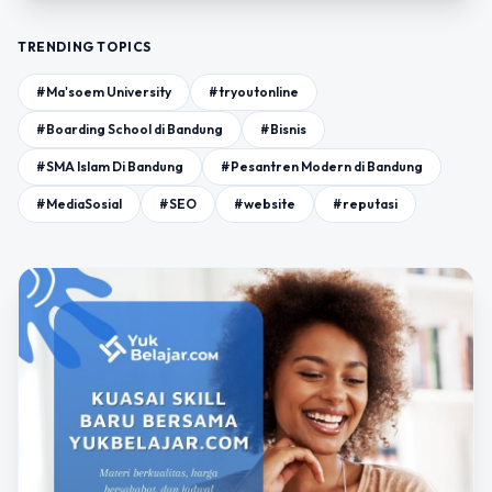
TRENDING TOPICS
#Ma'soem University
#tryoutonline
#Boarding School di Bandung
#Bisnis
#SMA Islam Di Bandung
#Pesantren Modern di Bandung
#MediaSosial
#SEO
#website
#reputasi