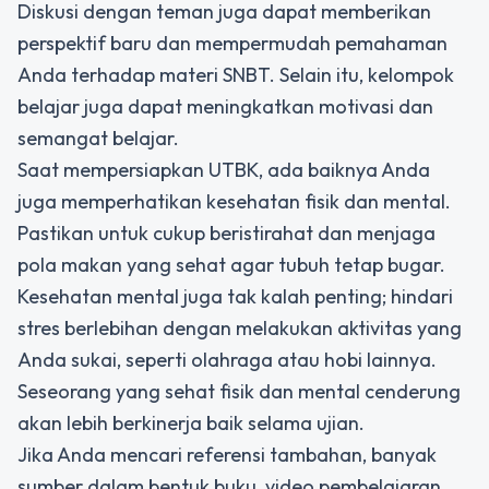
Diskusi dengan teman juga dapat memberikan
perspektif baru dan mempermudah pemahaman
Anda terhadap materi SNBT. Selain itu, kelompok
belajar juga dapat meningkatkan motivasi dan
semangat belajar.
Saat mempersiapkan UTBK, ada baiknya Anda
juga memperhatikan kesehatan fisik dan mental.
Pastikan untuk cukup beristirahat dan menjaga
pola makan yang sehat agar tubuh tetap bugar.
Kesehatan mental juga tak kalah penting; hindari
stres berlebihan dengan melakukan aktivitas yang
Anda sukai, seperti olahraga atau hobi lainnya.
Seseorang yang sehat fisik dan mental cenderung
akan lebih berkinerja baik selama ujian.
Jika Anda mencari referensi tambahan, banyak
sumber dalam bentuk buku, video pembelajaran,