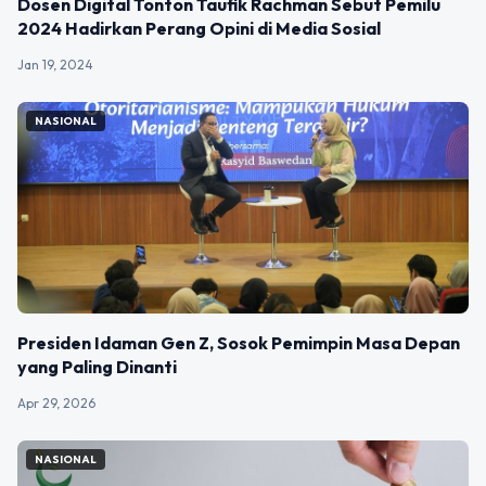
Dosen Digital Tonton Taufik Rachman Sebut Pemilu
2024 Hadirkan Perang Opini di Media Sosial
Jan 19, 2024
NASIONAL
Presiden Idaman Gen Z, Sosok Pemimpin Masa Depan
yang Paling Dinanti
Apr 29, 2026
NASIONAL