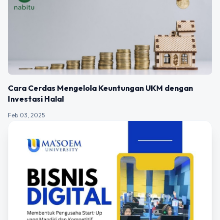
Cara Cerdas Mengelola Keuntungan UKM dengan
Investasi Halal
Feb 03, 2025