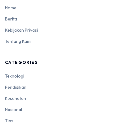
Home
Berita
Kebijakan Privasi
Tentang Kami
CATEGORIES
Teknologi
Pendidikan
Kesehatan
Nasional
Tips