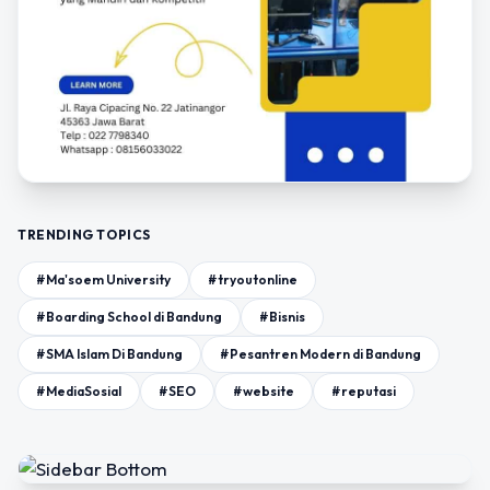
TRENDING TOPICS
#Ma'soem University
#tryoutonline
#Boarding School di Bandung
#Bisnis
#SMA Islam Di Bandung
#Pesantren Modern di Bandung
#MediaSosial
#SEO
#website
#reputasi