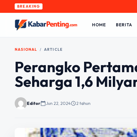
BREAKING
HOME
BERITA
NASIONAL
/
ARTICLE
Perangko Pertama
Seharga 1,6 Milyar
Editor
calendar_today
Jun 22, 2024
schedule
2 tahun