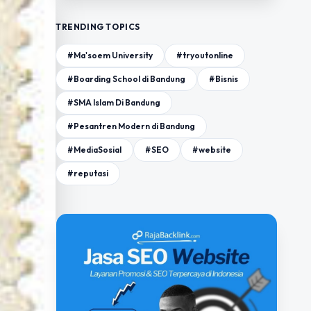
TRENDING TOPICS
#Ma'soem University
#tryoutonline
#Boarding School di Bandung
#Bisnis
#SMA Islam Di Bandung
#Pesantren Modern di Bandung
#MediaSosial
#SEO
#website
#reputasi