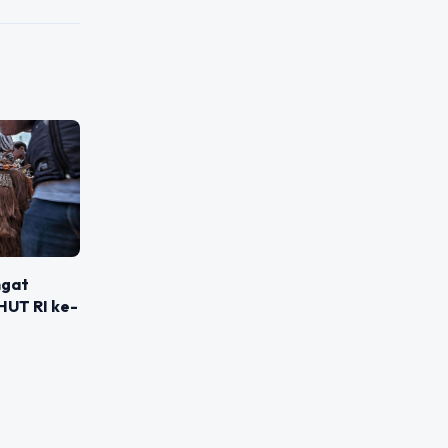
ngat
HUT RI ke-