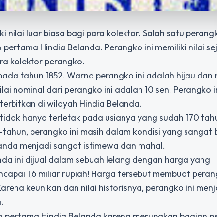
 nilai luar biasa bagi para kolektor. Salah satu peran
 pertama Hindia Belanda. Perangko ini memiliki nilai se
ra kolektor perangko.
pada tahun 1852. Warna perangko ini adalah hijau dan 
i nominal dari perangko ini adalah 10 sen. Perangko i
erbitkan di wilayah Hindia Belanda.
tidak hanya terletak pada usianya yang sudah 170 tahu
tahun, perangko ini masih dalam kondisi yang sangat ba
anda menjadi sangat istimewa dan mahal.
da ini dijual dalam sebuah lelang dengan harga yang
apai 1,6 miliar rupiah! Harga tersebut membuat perang
arena keunikan dan nilai historisnya, perangko ini menj
.
ko pertama Hindia Belanda karena merupakan bagian p