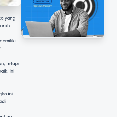
gko yang
jarah
memiliki
ni
n, tetapi
ik. Ini
ko ini
adi
enting