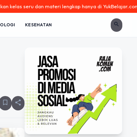
seru dan materi lengkap hanya di YukBelajar.com. Mulai lang
search
OLOGI
KESEHATAN
bookmark_border
share