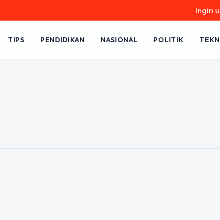
Ingin upgr
TIPS
PENDIDIKAN
NASIONAL
POLITIK
TEKN
NBT: Tips Lolos
Materi
alui Seleksi Nasional Berbasis Tes
a yang ingin melanjutkan pendidikan