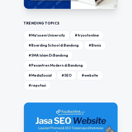
TRENDING TOPICS
#Ma'soem University
#tryoutonline
#Boarding School di Bandung
#Bisnis
#SMA Islam Di Bandung
#Pesantren Modern di Bandung
#MediaSosial
#SEO
#website
#reputasi