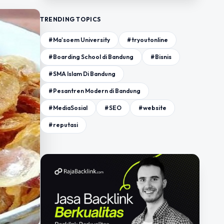
TRENDING TOPICS
#Ma'soem University
#tryoutonline
#Boarding School di Bandung
#Bisnis
#SMA Islam Di Bandung
#Pesantren Modern di Bandung
#MediaSosial
#SEO
#website
#reputasi