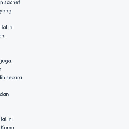
n sachet
 yang
al ini
en.
juga.
n
ih secara
 dan
al ini
. Kamu