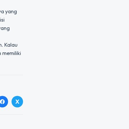
ya yang
si
yang
. Kalau
 memiliki
X
facebook