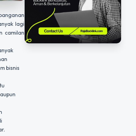
 panganan
anyak lagi
n camilan
anyak
nan
m bisnis
tu
taupun
n
i
r.