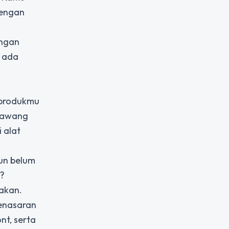
dengan
angan
 ada
 produkmu
 bawang
 alat
un belum
?
akan.
enasaran
nt, serta