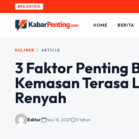
BREAKING
HOME
BERITA
KULINER
/
ARTICLE
3 Faktor Penting
Kemasan Terasa L
Renyah
Editor
calendar_today
Nov 14, 2021
schedule
5 tahun