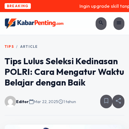
Ingin upgrade skill tanpa
BREAKING
search
menu
TIPS
/
ARTICLE
Tips Lulus Seleksi Kedinasan
POLRI: Cara Mengatur Waktu
Belajar dengan Baik
bookmark_border
share
Editor
calendar_today
Mar 22, 2025
schedule
1 tahun