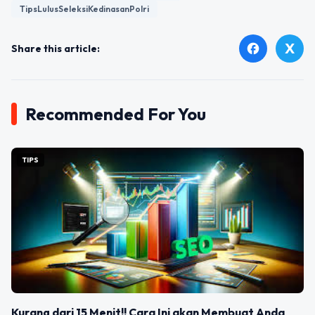
TipsLulusSeleksiKedinasanPolri
X
facebook
Share this article:
Recommended For You
TIPS
Kurang dari 15 Menit!! Cara Ini akan Membuat Anda