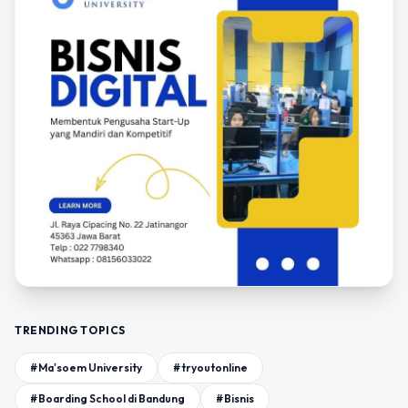
TRENDING TOPICS
#Ma'soem University
#tryoutonline
#Boarding School di Bandung
#Bisnis