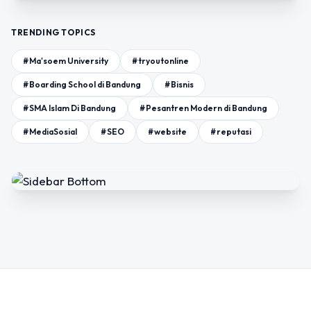
TRENDING TOPICS
#Ma'soem University
#tryoutonline
#Boarding School di Bandung
#Bisnis
#SMA Islam Di Bandung
#Pesantren Modern di Bandung
#MediaSosial
#SEO
#website
#reputasi