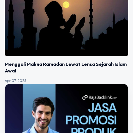
Menggali Makna Ramadan Lewat Lensa Sejarah Islam
Awal
Apr 07, 2025