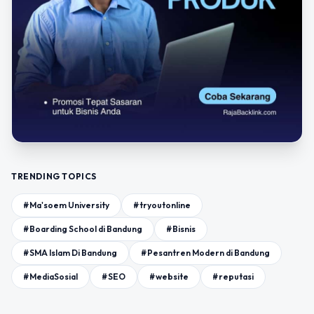
TRENDING TOPICS
#Ma'soem University
#tryoutonline
#Boarding School di Bandung
#Bisnis
#SMA Islam Di Bandung
#Pesantren Modern di Bandung
#MediaSosial
#SEO
#website
#reputasi