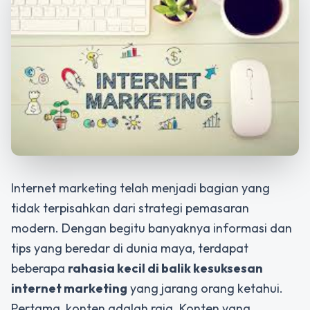
Internet marketing telah menjadi bagian yang
tidak terpisahkan dari strategi pemasaran
modern. Dengan begitu banyaknya informasi dan
tips yang beredar di dunia maya, terdapat
beberapa
rahasia kecil di balik kesuksesan
internet marketing
yang jarang orang ketahui.
Pertama, konten adalah raja. Konten yang