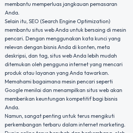
membantu memperluas jangkauan pemasaran
Anda.
Selain itu, SEO (Search Engine Optimization)
membantu situs web Anda untuk bersaing di mesin
pencari. Dengan menggunakan kata kunci yang
relevan dengan bisnis Anda di konten, meta
deskripsi, dan tag, situs web Anda lebih mudah
ditemukan oleh pengguna internet yang mencari
produk atau layanan yang Anda tawarkan.
Memahami bagaimana mesin pencari seperti
Google menilai dan menampilkan situs web akan
memberikan keuntungan kompetitif bagi bisnis
Anda.
Namun, sangat penting untuk terus mengikuti
perkembangan terbaru dalam internet marketing.