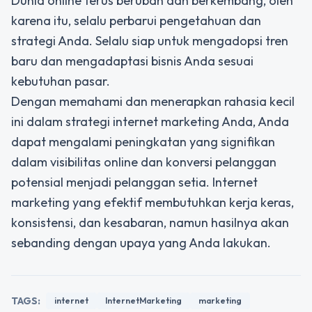
Dunia online terus berubah dan berkembang, oleh
karena itu, selalu perbarui pengetahuan dan
strategi Anda. Selalu siap untuk mengadopsi tren
baru dan mengadaptasi bisnis Anda sesuai
kebutuhan pasar.
Dengan memahami dan menerapkan rahasia kecil
ini dalam strategi internet marketing Anda, Anda
dapat mengalami peningkatan yang signifikan
dalam visibilitas online dan konversi pelanggan
potensial menjadi pelanggan setia. Internet
marketing yang efektif membutuhkan kerja keras,
konsistensi, dan kesabaran, namun hasilnya akan
sebanding dengan upaya yang Anda lakukan.
TAGS:
internet
InternetMarketing
marketing