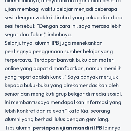
alumni lainnya, menyarankan agar calon peserta
ujian membagi waktu belajar menjadi beberapa
sesi, dengan waktu istirahat yang cukup di antara
sesi tersebut. “Dengan cara ini, saya merasa lebih
segar dan fokus,” imbuhnya.
Selanjutnya, alumni IPB juga menekankan
pentingnya penggunaan sumber belajar yang
terpercaya. Terdapat banyak buku dan materi
online yang dapat dimanfaatkan, namun memilih
yang tepat adalah kunci. “Saya banyak merujuk
kepada buku-buku yang direkomendasikan oleh
senior dan mengikuti grup belajar di media sosial.
Ini membantu saya mendapatkan informasi yang
lebih konkret dan relevan,” kata Ria, seorang
alumni yang berhasil lulus dengan gemilang.
Tips alumni
persiapan ujian mandiri IPB
lainnya