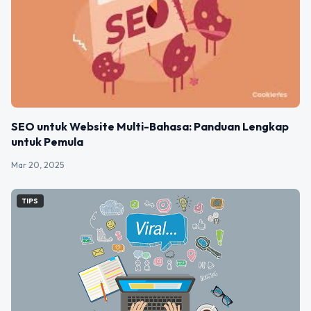
SEO untuk Website Multi-Bahasa: Panduan Lengkap
untuk Pemula
Mar 20, 2025
TIPS