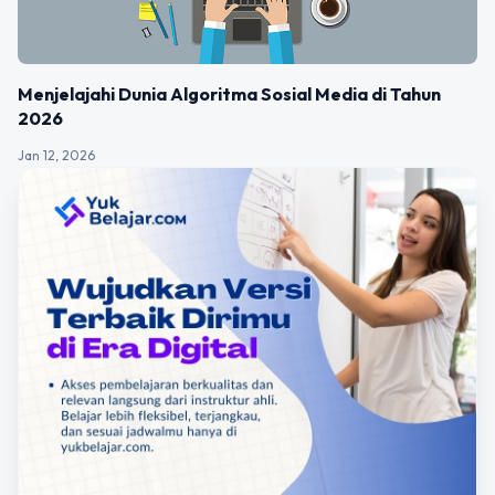
Menjelajahi Dunia Algoritma Sosial Media di Tahun
2026
Jan 12, 2026