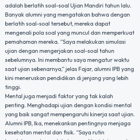
adalah berlatih soal-soal Ujian Mandiri tahun lalu.
Banyak alumni yang mengatakan bahwa dengan
berlatih soal-soal tersebut, mereka dapat
mengenali pola soal yang muncul dan memperkuat
pemahaman mereka. “Saya melakukan simulasi
ujian dengan mengerjakan soal-soal tahun
sebelumnya. Ini membantu saya mengatur waktu
saat ujian sebenarnya,” jelas Fajar, alumni IPB yang
kini meneruskan pendidikan di jenjang yang lebih
tinggi.
Mental juga menjadi faktor yang tak kalah
penting. Menghadapi ujian dengan kondisi mental
yang baik sangat mempengaruhi kinerja saat ujian.
Alumni IPB, Ika, menekankan pentingnya menjaga
kesehatan mental dan fisik. “Saya rutin