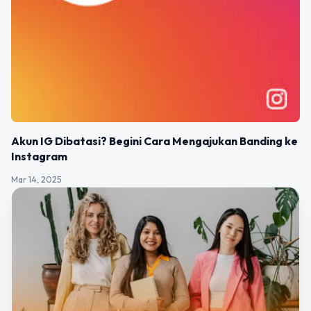
Akun IG Dibatasi? Begini Cara Mengajukan Banding ke
Instagram
Mar 14, 2025