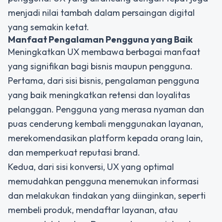
menjadi nilai tambah dalam persaingan digital
yang semakin ketat.
Manfaat
Pengalaman Pengguna
yang Baik
Meningkatkan UX membawa berbagai manfaat
yang signifikan bagi bisnis maupun pengguna.
Pertama, dari sisi bisnis, pengalaman pengguna
yang baik meningkatkan retensi dan loyalitas
pelanggan. Pengguna yang merasa nyaman dan
puas cenderung kembali menggunakan layanan,
merekomendasikan platform kepada orang lain,
dan memperkuat reputasi brand.
Kedua, dari sisi konversi, UX yang optimal
memudahkan pengguna menemukan informasi
dan melakukan tindakan yang diinginkan, seperti
membeli produk, mendaftar layanan, atau