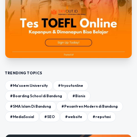
TRENDING TOPICS
#Ma'soem University
#tryoutonline
#Boarding School di Bandung
#Bisnis
#SMA Islam Di Bandung
#Pesantren Modern di Bandung
#MediaSosial
#SEO
#website
#reputasi