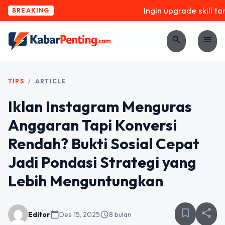
Ingin upgrade skill tan
BREAKING
search
menu
TIPS
/
ARTICLE
Iklan Instagram Menguras
Anggaran Tapi Konversi
Rendah? Bukti Sosial Cepat
Jadi Pondasi Strategi yang
Lebih Menguntungkan
bookmark_border
share
Editor
calendar_today
Des 15, 2025
schedule
8 bulan