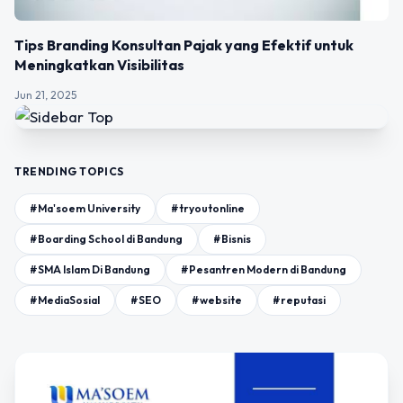
Tips Branding Konsultan Pajak yang Efektif untuk
Meningkatkan Visibilitas
Jun 21, 2025
TRENDING TOPICS
#Ma'soem University
#tryoutonline
#Boarding School di Bandung
#Bisnis
#SMA Islam Di Bandung
#Pesantren Modern di Bandung
#MediaSosial
#SEO
#website
#reputasi