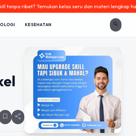
ribet? Temukan kelas seru dan materi lengkap hanya di YukBe
search
OLOGI
KESEHATAN
el
bookmark_border
share