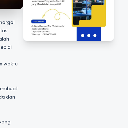
hargai
itas
alah
eb di
m waktu
 membuat
nda dan
 yang