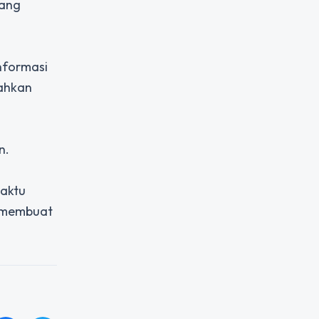
yang
nformasi
bahkan
n.
waktu
m membuat