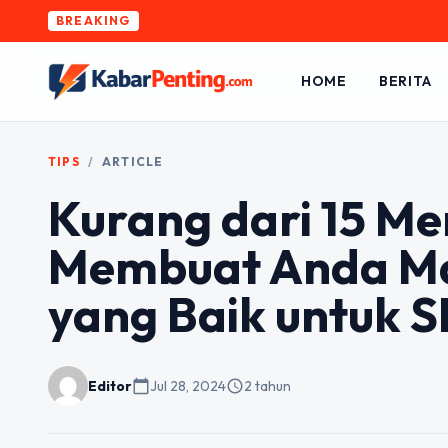
BREAKING
HOME
BERITA
TIPS
/
ARTICLE
Kurang dari 15 Men
Membuat Anda Ma
yang Baik untuk 
Editor
calendar_today
Jul 28, 2024
schedule
2 tahun