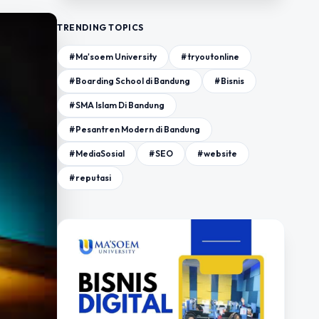
TRENDING TOPICS
#Ma'soem University
#tryoutonline
#Boarding School di Bandung
#Bisnis
#SMA Islam Di Bandung
#Pesantren Modern di Bandung
#MediaSosial
#SEO
#website
#reputasi