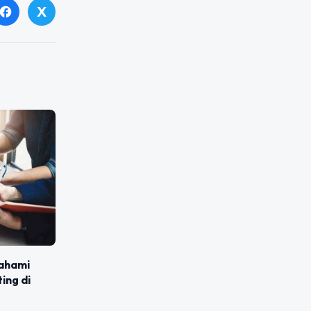
X
facebook
mahami
ing di