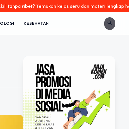
anpa ribet? Temukan kelas seru dan materi lengkap hanya di 
search
OLOGI
KESEHATAN