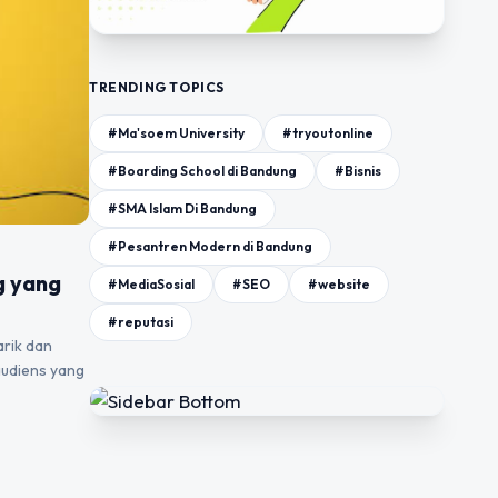
TRENDING TOPICS
#Ma'soem University
#tryoutonline
#Boarding School di Bandung
#Bisnis
#SMA Islam Di Bandung
#Pesantren Modern di Bandung
g yang
#MediaSosial
#SEO
#website
#reputasi
rik dan
audiens yang