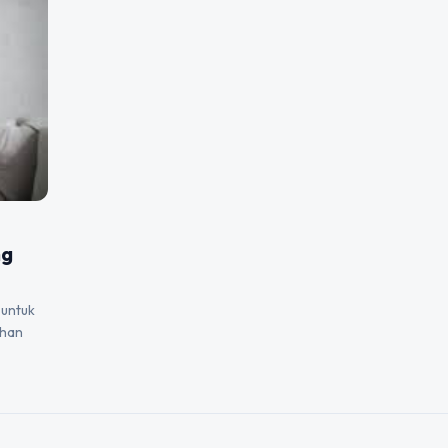
ng
 untuk
ahan