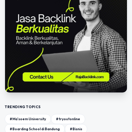
TRENDING TOPICS
#Ma'soem University
#tryoutonline
#Boarding School di Bandung
#Bisnis