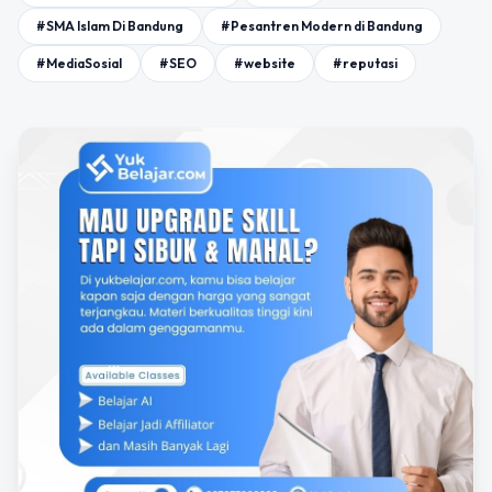
#SMA Islam Di Bandung
#Pesantren Modern di Bandung
#MediaSosial
#SEO
#website
#reputasi