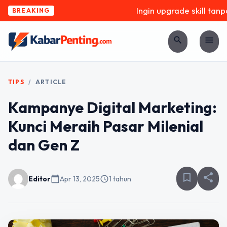
Ingin upgrade skill tanpa 
BREAKING
search
menu
TIPS
/
ARTICLE
Kampanye Digital Marketing:
Kunci Meraih Pasar Milenial
dan Gen Z
bookmark_border
share
Editor
calendar_today
Apr 13, 2025
schedule
1 tahun