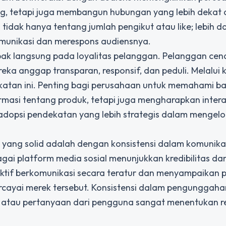
ng, tetapi juga membangun hubungan yang lebih dekat
l
tidak hanya tentang jumlah pengikut atau like; lebih dari
munikasi dan merespons audiensnya.
mpak langsung pada loyalitas pelanggan. Pelanggan ce
ka anggap transparan, responsif, dan peduli. Melalui 
ikatan ini. Penting bagi perusahaan untuk memahami 
rmasi tentang produk, tetapi juga mengharapkan intera
gadopsi pendekatan yang lebih strategis dalam mengelo
 yang solid adalah dengan konsistensi dalam komunika
gai platform media sosial menunjukkan kredibilitas da
tif berkomunikasi secara teratur dan menyampaikan 
rcayai merek tersebut. Konsistensi dalam pengunggaha
r atau pertanyaan dari pengguna sangat menentukan r