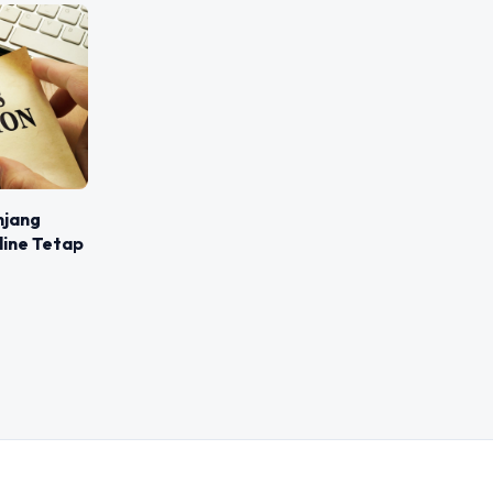
njang
line Tetap