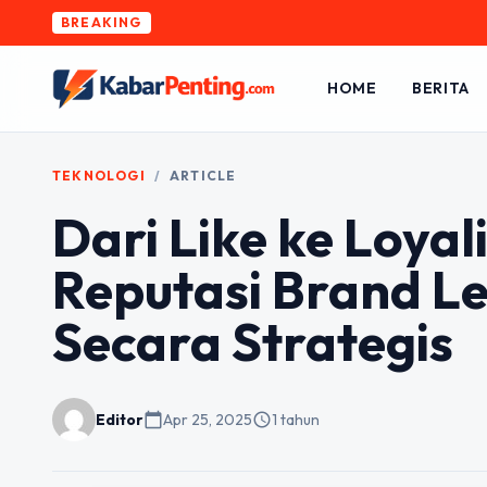
BREAKING
HOME
BERITA
TEKNOLOGI
/
ARTICLE
Dari Like ke Loyal
Reputasi Brand Le
Secara Strategis
Editor
calendar_today
Apr 25, 2025
schedule
1 tahun