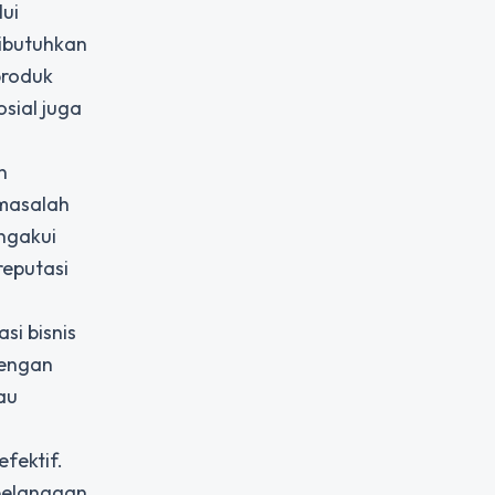
lui
dibutuhkan
produk
sial juga
n
 masalah
ngakui
eputasi
asi bisnis
dengan
au
fektif.
 pelanggan