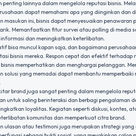
penting lainnya dalam mengelola reputasi bisnis. Mela
 perusahaan dapat memahami apa yang diinginkan dan 
 masukan ini, bisnis dapat menyesuaikan penawaran 
ik. Memanfaatkan fitur survei atau polling di media so
informasi dan meningkatkan keterlibatan.
gatif bisa muncul kapan saja, dan bagaimana perusahaa
tasi bisnis mereka. Respon cepat dan efektif terhadap
a bisnis memperhatikan dan menghargai pelanggan. Me
n solusi yang memadai dapat membantu memperbaiki r
.
ekitar brand juga sangat penting dalam mengelola
reput
an untuk saling berinteraksi dan berbagi pengalaman 
katkan loyalitas. Kegiatan seperti diskusi, kontes, at
erlibatan komunitas dan memperkuat citra brand.
lasan atau testimoni juga merupakan strategi yang e
erfungsi sebagai bukti sosial, yang meyakinkan calon