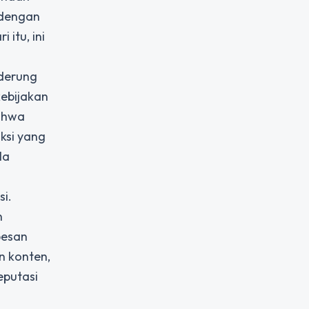
 dengan
 itu, ini
nderung
kebijakan
bahwa
ksi yang
la
si.
n
pesan
n konten,
eputasi