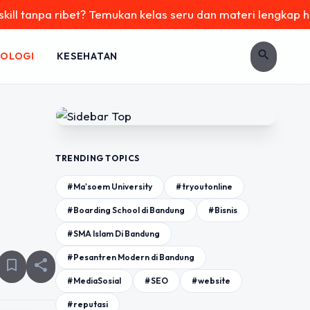
pa ribet? Temukan kelas seru dan materi lengkap hanya di Yu
search
OLOGI
KESEHATAN
TRENDING TOPICS
#Ma'soem University
#tryoutonline
#Boarding School di Bandung
#Bisnis
#SMA Islam Di Bandung
#Pesantren Modern di Bandung
bookmark_border
share
#MediaSosial
#SEO
#website
#reputasi