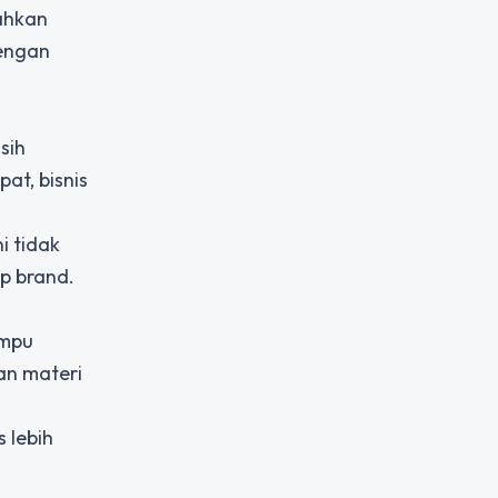
rahkan
dengan
sih
t, bisnis
i tidak
p brand.
ampu
an materi
 lebih