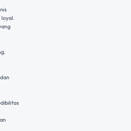
nis
loyal.
 yang
ng.
 dan
dibilitas
aan