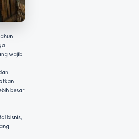
tahun
ga
ang wajib
 dan
atkan
ebih besar
l bisnis,
yang