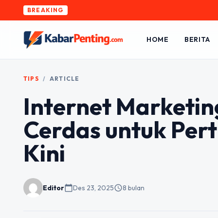
BREAKING
HOME
BERITA
TIPS
/
ARTICLE
Internet Marketing
Cerdas untuk Per
Kini
Editor
calendar_today
Des 23, 2025
schedule
8 bulan