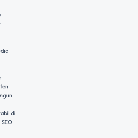
u
t
edia
h
nten
angun
abil di
i SEO