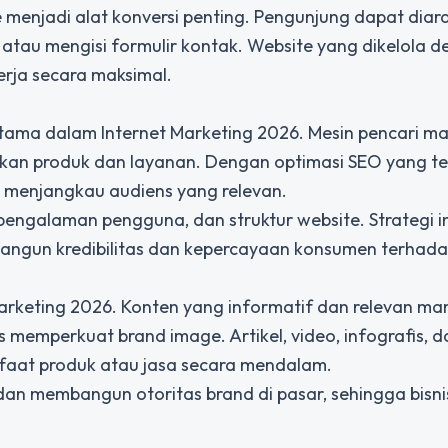
e menjadi alat konversi penting. Pengunjung dapat dia
atau mengisi formulir kontak. Website yang dikelola 
erja secara maksimal.
 utama dalam
Internet Marketing 2026
. Mesin pencari ma
n produk dan layanan. Dengan optimasi SEO yang tepa
an menjangkau audiens yang relevan.
ngalaman pengguna, dan struktur website. Strategi in
mbangun kredibilitas dan kepercayaan konsumen terhada
 Marketing 2026. Konten yang informatif dan relevan m
emperkuat brand image. Artikel, video, infografis, d
aat produk atau jasa secara mendalam.
an membangun otoritas brand di pasar, sehingga bisnis