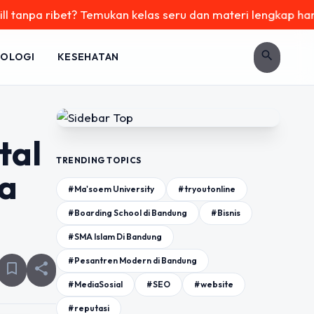
et? Temukan kelas seru dan materi lengkap hanya di YukBelaj
search
OLOGI
KESEHATAN
tal
TRENDING TOPICS
sa
#Ma'soem University
#tryoutonline
#Boarding School di Bandung
#Bisnis
#SMA Islam Di Bandung
#Pesantren Modern di Bandung
bookmark_border
share
#MediaSosial
#SEO
#website
#reputasi