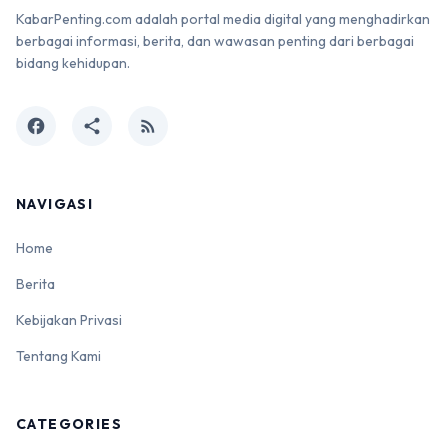
KabarPenting.com adalah portal media digital yang menghadirkan
berbagai informasi, berita, dan wawasan penting dari berbagai
bidang kehidupan.
facebook
share
rss_feed
NAVIGASI
Home
Berita
Kebijakan Privasi
Tentang Kami
CATEGORIES