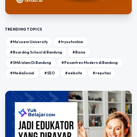
TRENDING TOPICS
#Ma'soem University
#tryoutonline
#Boarding School di Bandung
#Bisnis
#SMA Islam Di Bandung
#Pesantren Modern di Bandung
#MediaSosial
#SEO
#website
#reputasi