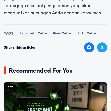
tetapi juga menjual pengalaman yang akan
menguatkan hubungan Anda dengan konsumen.
TAGS:
Bisnis Jualan Online
Bisnis Online
Jualan Online
X
facebook
Share this article:
Recommended For You
TIPS