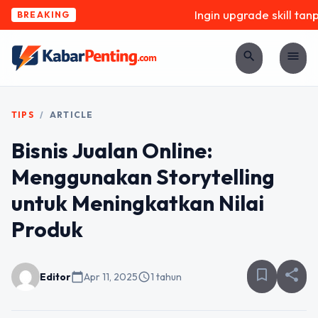
Ingin upgrade skill tanpa
BREAKING
search
menu
TIPS
/
ARTICLE
Bisnis Jualan Online:
Menggunakan Storytelling
untuk Meningkatkan Nilai
Produk
bookmark_border
share
Editor
calendar_today
Apr 11, 2025
schedule
1 tahun