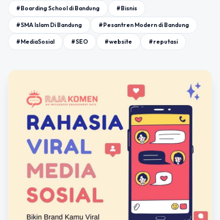
#Boarding School di Bandung
#Bisnis
#SMA Islam Di Bandung
#Pesantren Modern di Bandung
#MediaSosial
#SEO
#website
#reputasi