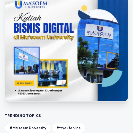
TRENDING TOPICS
#Ma'soem University
#tryoutonline