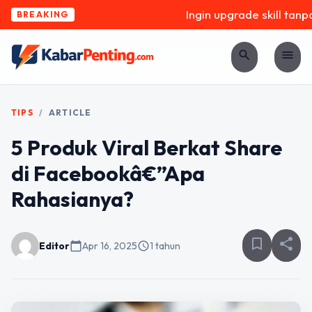
Ingin upgrade skill tanpa 
BREAKING
search
menu
TIPS
/
ARTICLE
5 Produk Viral Berkat Share
di Facebookâ€”Apa
Rahasianya?
bookmark_border
share
Editor
calendar_today
Apr 16, 2025
schedule
1 tahun