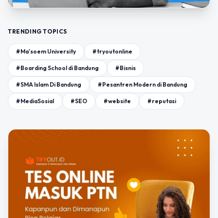
TRENDING TOPICS
#Ma'soem University
#tryoutonline
#Boarding School di Bandung
#Bisnis
#SMA Islam Di Bandung
#Pesantren Modern di Bandung
#MediaSosial
#SEO
#website
#reputasi