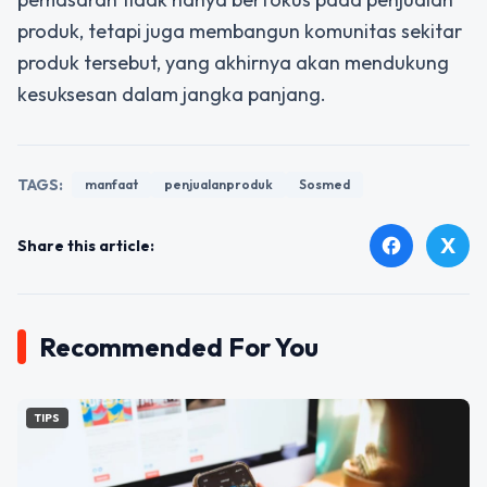
produk, tetapi juga membangun komunitas sekitar
produk tersebut, yang akhirnya akan mendukung
kesuksesan dalam jangka panjang.
TAGS:
manfaat
penjualanproduk
Sosmed
X
facebook
Share this article:
Recommended For You
TIPS