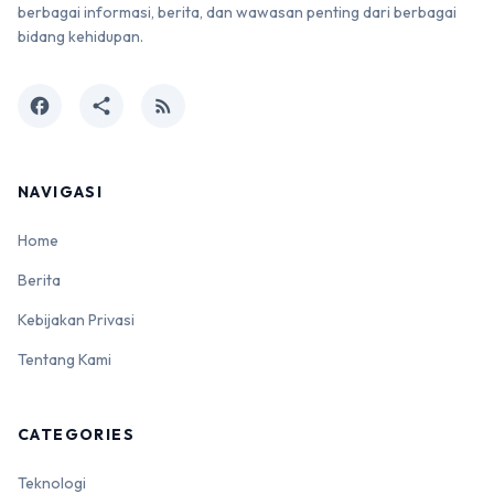
berbagai informasi, berita, dan wawasan penting dari berbagai
bidang kehidupan.
facebook
share
rss_feed
NAVIGASI
Home
Berita
Kebijakan Privasi
Tentang Kami
CATEGORIES
Teknologi