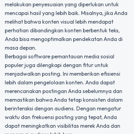
melakukan penyesuaian yang diperlukan untuk
mencapai hasil yang lebih baik. Misalnya, jika Anda
melihat bahwa konten visual lebih mendapat
perhatian dibandingkan konten berbentuk teks,
Anda bisa mengoptimalkan pendekatan Anda di
masa depan.
Berbagai
software pemantauan media sosial
populer
juga dilengkapi dengan fitur untuk
menjadwalkan posting. Ini memberikan efisiensi
lebih dalam pengelolaan konten. Anda dapat
merencanakan postingan Anda sebelumnya dan
memastikan bahwa Anda tetap konsisten dalam
berinteraksi dengan audiens. Dengan mengatur
waktu dan frekuensi posting yang tepat, Anda
dapat meningkatkan visibilitas merek Anda dan