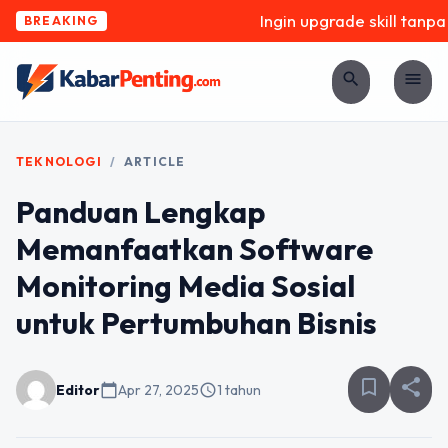
Ingin upgrade skill tanpa 
BREAKING
search
menu
TEKNOLOGI
/
ARTICLE
Panduan Lengkap
Memanfaatkan Software
Monitoring Media Sosial
untuk Pertumbuhan Bisnis
bookmark_border
share
Editor
calendar_today
Apr 27, 2025
schedule
1 tahun