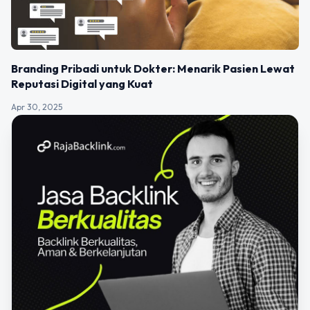
Branding Pribadi untuk Dokter: Menarik Pasien Lewat
Reputasi Digital yang Kuat
Apr 30, 2025