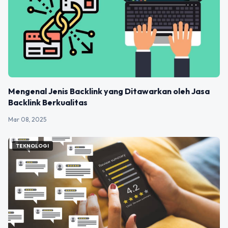
Mengenal Jenis Backlink yang Ditawarkan oleh Jasa
Backlink Berkualitas
Mar 08, 2025
TEKNOLOGI