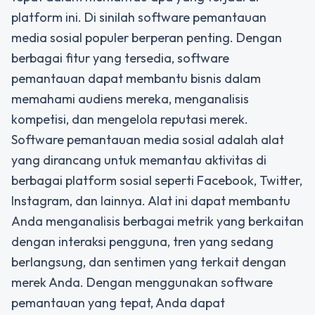
platform ini. Di sinilah
software pemantauan
media sosial populer
berperan penting. Dengan
berbagai fitur yang tersedia, software
pemantauan dapat membantu bisnis dalam
memahami audiens mereka, menganalisis
kompetisi, dan mengelola reputasi merek.
Software pemantauan media sosial adalah alat
yang dirancang untuk memantau aktivitas di
berbagai platform sosial seperti Facebook, Twitter,
Instagram, dan lainnya. Alat ini dapat membantu
Anda menganalisis berbagai metrik yang berkaitan
dengan interaksi pengguna, tren yang sedang
berlangsung, dan sentimen yang terkait dengan
merek Anda. Dengan menggunakan software
pemantauan yang tepat, Anda dapat