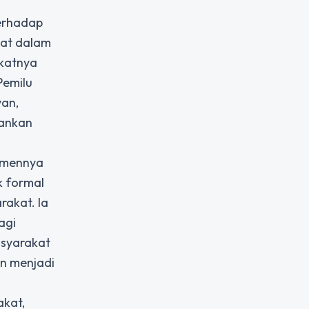
terhadap
kat dalam
gkatnya
Pemilu
van,
lankan
itmennya
k formal
rakat. Ia
agi
asyarakat
an menjadi
akat,