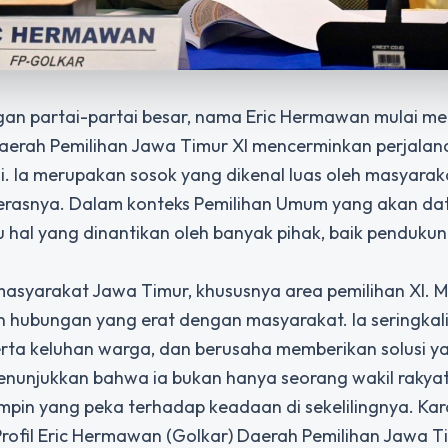
ngan partai-partai besar, nama Eric Hermawan mulai me
Daerah Pemilihan Jawa Timur XI
mencerminkan perjalana
i. Ia merupakan sosok yang dikenal luas oleh masyarak
 kerasnya. Dalam konteks Pemilihan Umum yang akan da
tu hal yang dinantikan oleh banyak pihak, baik penduk
syarakat Jawa Timur, khususnya area pemilihan XI. Me
lin hubungan yang erat dengan masyarakat. Ia seringkali
erta keluhan warga, dan berusaha memberikan solusi y
 menunjukkan bahwa ia bukan hanya seorang wakil rakya
mimpin yang peka terhadap keadaan di sekelilingnya. Kara
rofil Eric Hermawan (Golkar) Daerah Pemilihan Jawa Ti