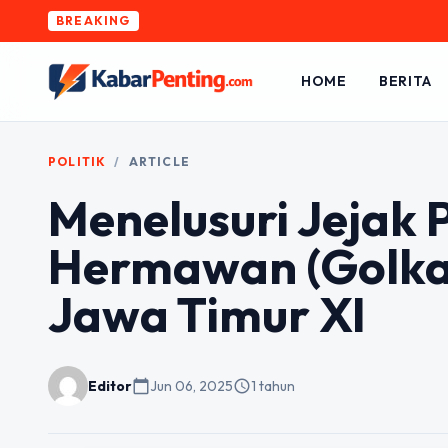
BREAKING
HOME
BERITA
POLITIK
/
ARTICLE
Menelusuri Jejak Po
Hermawan (Golkar
Jawa Timur XI
Editor
calendar_today
Jun 06, 2025
schedule
1 tahun