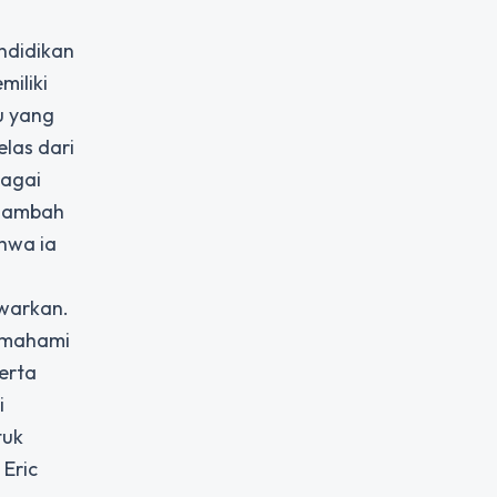
endidikan
iliki
u yang
las dari
bagai
enambah
ahwa ia
awarkan.
memahami
erta
i
tuk
 Eric