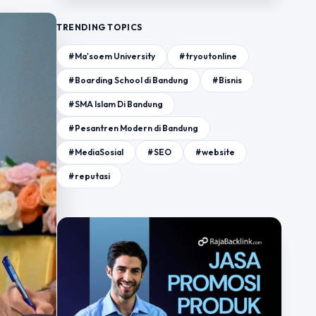
TRENDING TOPICS
#Ma'soem University
#tryoutonline
#Boarding School di Bandung
#Bisnis
#SMA Islam Di Bandung
#Pesantren Modern di Bandung
#MediaSosial
#SEO
#website
#reputasi