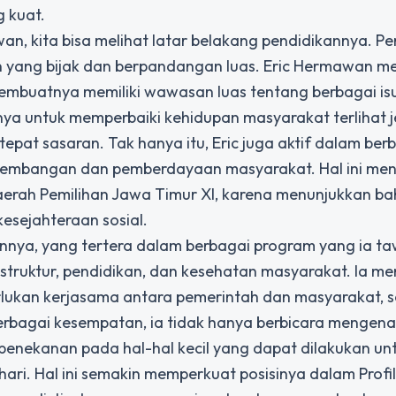
 kuat.
wan, kita bisa melihat latar belakang pendidikannya. P
 yang bijak dan berpandangan luas. Eric Hermawan mem
mbuatnya memiliki wawasan luas tentang berbagai is
ya untuk memperbaiki kehidupan masyarakat terlihat je
pat sasaran. Tak hanya itu, Eric juga aktif dalam ber
gembangan dan pemberdayaan masyarakat. Hal ini m
 Daerah Pemilihan Jawa Timur XI, karena menunjukkan b
kesejahteraan sosial.
ihannya, yang tertera dalam berbagai program yang ia t
rastruktur, pendidikan, dan kesehatan masyarakat. Ia 
kan kerjasama antara pemerintah dan masyarakat, s
rbagai kesempatan, ia tidak hanya berbicara mengena
penekanan pada hal-hal kecil yang dapat dilakukan un
ri. Hal ini semakin memperkuat posisinya dalam Profil