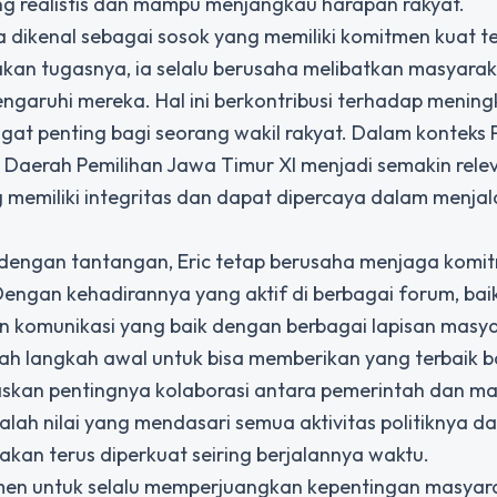
ng realistis dan mampu menjangkau harapan rakyat.
a dikenal sebagai sosok yang memiliki komitmen kuat 
akan tugasnya, ia selalu berusaha melibatkan masyara
garuhi mereka. Hal ini berkontribusi terhadap menin
at penting bagi seorang wakil rakyat. Dalam konteks 
) Daerah Pemilihan Jawa Timur XI
menjadi semakin rele
 memiliki integritas dan dapat dipercaya dalam menja
uh dengan tantangan, Eric tetap berusaha menjaga kom
 Dengan kehadirannya yang aktif di berbagai forum, bai
 komunikasi yang baik dengan berbagai lapisan masya
 langkah awal untuk bisa memberikan yang terbaik b
skan pentingnya kolaborasi antara pemerintah dan m
lah nilai yang mendasari semua aktivitas politiknya d
akan terus diperkuat seiring berjalannya waktu.
men untuk selalu memperjuangkan kepentingan masyar