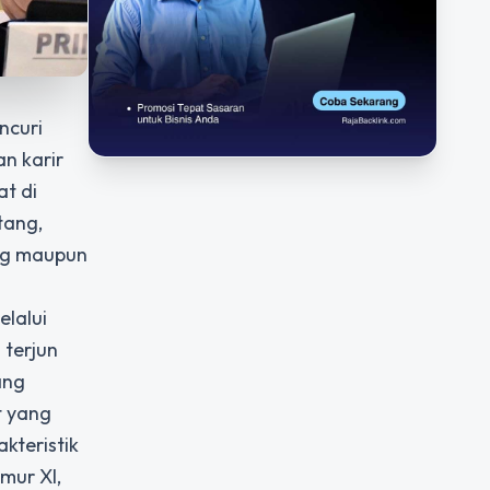
ncuri
n karir
at di
tang,
ung maupun
lalui
 terjun
ang
t yang
kteristik
mur XI,