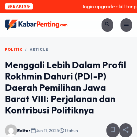
Ingin upgrade skill tanpa 
BREAKING
search
menu
POLITIK
/
ARTICLE
Menggali Lebih Dalam Profil
Rokhmin Dahuri (PDI-P)
Daerah Pemilihan Jawa
Barat VIII: Perjalanan dan
Kontribusi Politiknya
bookmark_border
share
Editor
calendar_today
Jun 11, 2025
schedule
1 tahun