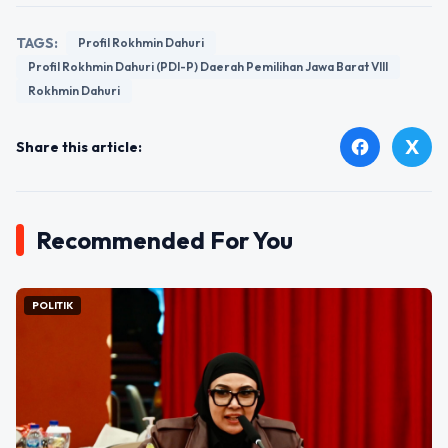
TAGS:
Profil Rokhmin Dahuri
Profil Rokhmin Dahuri (PDI-P) Daerah Pemilihan Jawa Barat VIII
Rokhmin Dahuri
X
facebook
Share this article:
Recommended For You
POLITIK