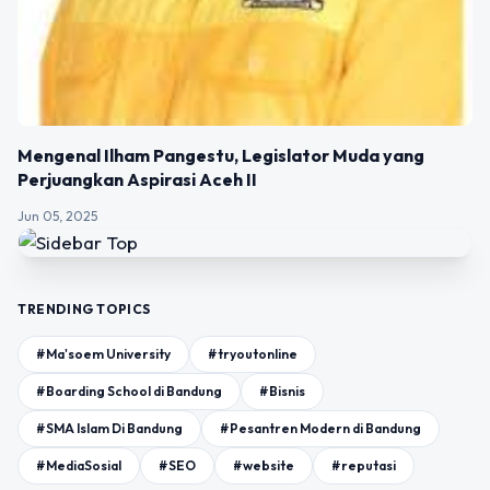
Mengenal Ilham Pangestu, Legislator Muda yang
Perjuangkan Aspirasi Aceh II
Jun 05, 2025
TRENDING TOPICS
#Ma'soem University
#tryoutonline
#Boarding School di Bandung
#Bisnis
#SMA Islam Di Bandung
#Pesantren Modern di Bandung
#MediaSosial
#SEO
#website
#reputasi