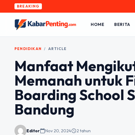
BREAKING
HOME
BERITA
PENDIDIKAN
/
ARTICLE
Manfaat Mengikuti
Memanah untuk Fi
Boarding School
Bandung
Editor
calendar_today
Nov 20, 2024
schedule
2 tahun