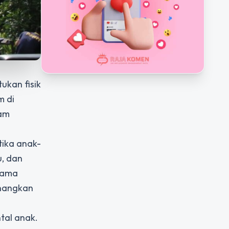
ukan fisik
m di
lam
tika anak-
u, dan
srama
enangkan
tal anak.