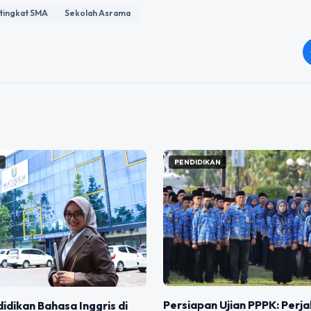
 tingkat SMA
Sekolah Asrama
N
PENDIDIKAN
Persiapan Ujian PPPK: Perj
didikan Bahasa Inggris di