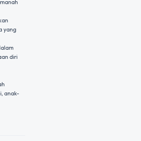
memanah
kan
a yang
dalam
an diri
ah
, anak-