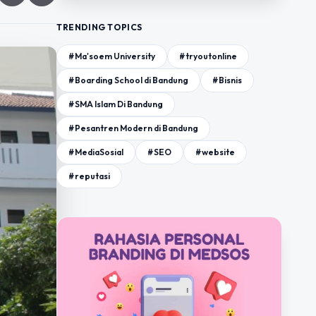
TRENDING TOPICS
#Ma'soem University
#tryoutonline
#Boarding School di Bandung
#Bisnis
#SMA Islam Di Bandung
#Pesantren Modern di Bandung
#MediaSosial
#SEO
#website
#reputasi