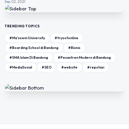
Sep 02, 2021
TRENDING TOPICS
#Ma'soem University
#tryoutonline
#Boarding School di Bandung
#Bisnis
#SMA Islam Di Bandung
#Pesantren Modern di Bandung
#MediaSosial
#SEO
#website
#reputasi