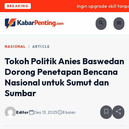
Ingin upgrade skill tanpa 
BREAKING
search
menu
NASIONAL
/
ARTICLE
Tokoh Politik Anies Baswedan
Dorong Penetapan Bencana
Nasional untuk Sumut dan
Sumbar
bookmark_border
share
Editor
calendar_today
Des 13, 2025
schedule
8 bulan