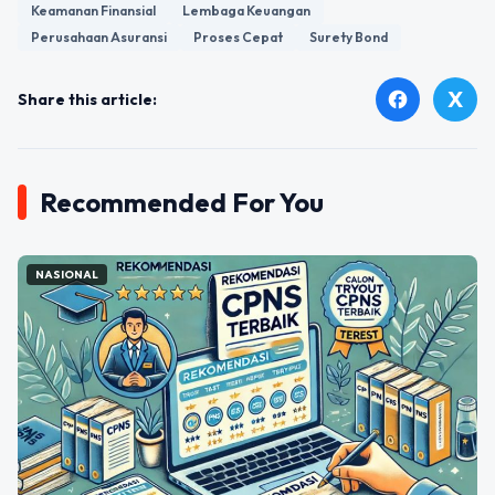
Keamanan Finansial
Lembaga Keuangan
Perusahaan Asuransi
Proses Cepat
Surety Bond
X
facebook
Share this article:
Recommended For You
NASIONAL