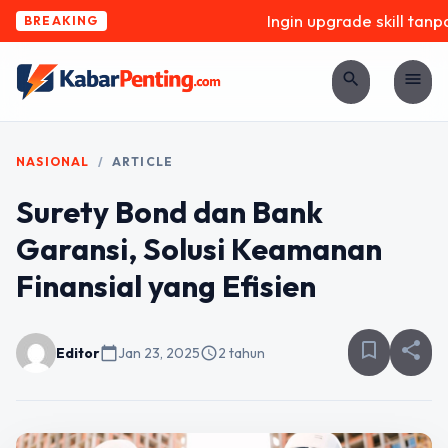
Ingin upgrade skill tanpa 
BREAKING
search
menu
NASIONAL
/
ARTICLE
Surety Bond dan Bank
Garansi, Solusi Keamanan
Finansial yang Efisien
bookmark_border
share
Editor
calendar_today
Jan 23, 2025
schedule
2 tahun