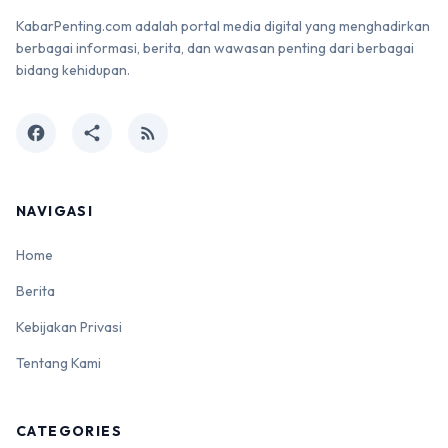
KabarPenting.com adalah portal media digital yang menghadirkan
berbagai informasi, berita, dan wawasan penting dari berbagai
bidang kehidupan.
facebook
share
rss_feed
NAVIGASI
Home
Berita
Kebijakan Privasi
Tentang Kami
CATEGORIES