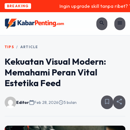
Ingin upgrade skill tanpa ribet? Te
BREAKING
search
menu
TIPS
/
ARTICLE
Kekuatan Visual Modern:
Memahami Peran Vital
Estetika Feed
bookmark_border
share
Editor
calendar_today
Feb 28, 2026
schedule
5 bulan