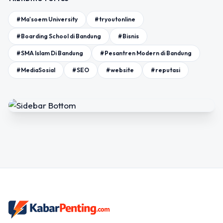
#Ma'soem University
#tryoutonline
#Boarding School di Bandung
#Bisnis
#SMA Islam Di Bandung
#Pesantren Modern di Bandung
#MediaSosial
#SEO
#website
#reputasi