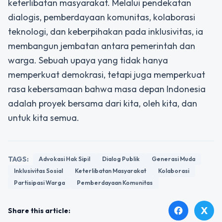
keterlibatan masyarakat. Melalui pendekatan
dialogis, pemberdayaan komunitas, kolaborasi
teknologi, dan keberpihakan pada inklusivitas, ia
membangun jembatan antara pemerintah dan
warga. Sebuah upaya yang tidak hanya
memperkuat demokrasi, tetapi juga memperkuat
rasa kebersamaan bahwa masa depan Indonesia
adalah proyek bersama dari kita, oleh kita, dan
untuk kita semua.
TAGS:
Advokasi Hak Sipil
Dialog Publik
Generasi Muda
Inklusivitas Sosial
Keterlibatan Masyarakat
Kolaborasi
Partisipasi Warga
Pemberdayaan Komunitas
X
facebook
Share this article: