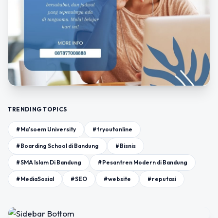
TRENDING TOPICS
#Ma'soem University
#tryoutonline
#Boarding School di Bandung
#Bisnis
#SMA Islam Di Bandung
#Pesantren Modern di Bandung
#MediaSosial
#SEO
#website
#reputasi