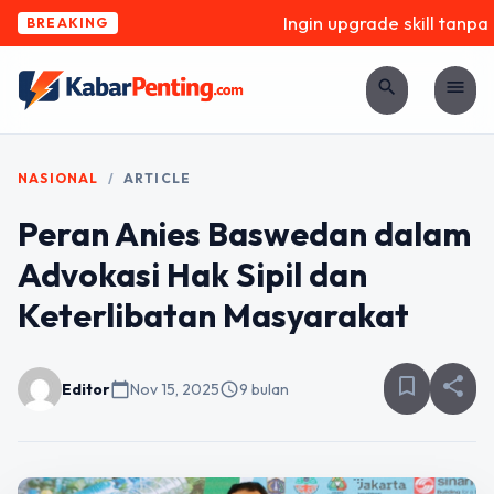
Ingin upgrade skill tanpa r
BREAKING
search
menu
NASIONAL
/
ARTICLE
Peran Anies Baswedan dalam
Advokasi Hak Sipil dan
Keterlibatan Masyarakat
bookmark_border
share
Editor
calendar_today
Nov 15, 2025
schedule
9 bulan