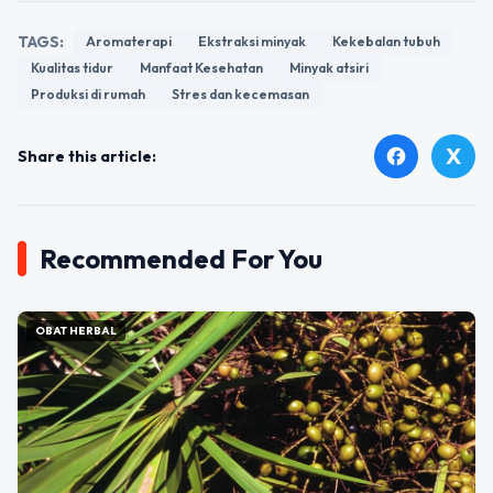
TAGS:
Aromaterapi
Ekstraksi minyak
Kekebalan tubuh
Kualitas tidur
Manfaat Kesehatan
Minyak atsiri
Produksi di rumah
Stres dan kecemasan
X
facebook
Share this article:
Recommended For You
OBAT HERBAL