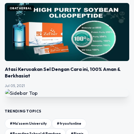
OBAT HERBAL
Atasi Kerusakan Sel Dengan Cara ini, 100% Aman &
Berkhasiat
Jul 05, 2021
TRENDING TOPICS
#Ma'soem University
#tryoutonline
#Boarding School di Bandung
#Bisnis