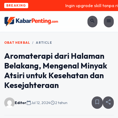
Ingin upgrade skill tanpa ri
BREAKING
search
menu
OBAT HERBAL
/
ARTICLE
Aromaterapi dari Halaman
Belakang, Mengenal Minyak
Atsiri untuk Kesehatan dan
Kesejahteraan
bookmark_border
share
Editor
calendar_today
Jul 12, 2024
schedule
2 tahun