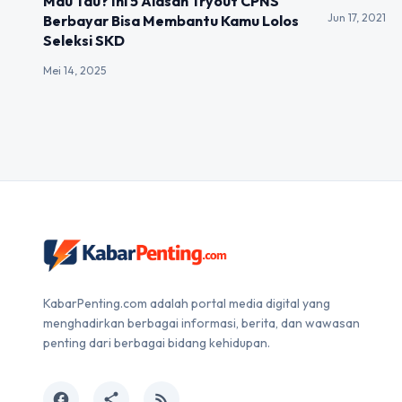
Mau Tau? Ini 5 Alasan Tryout CPNS
Jun 17, 2021
Berbayar Bisa Membantu Kamu Lolos
Seleksi SKD
Mei 14, 2025
KabarPenting.com adalah portal media digital yang
menghadirkan berbagai informasi, berita, dan wawasan
penting dari berbagai bidang kehidupan.
facebook
share
rss_feed