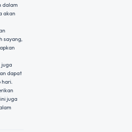
n dalam
a akan
dan
h sayang,
arapkan
 juga
kan dapat
 hari.
erikan
ini juga
dalam