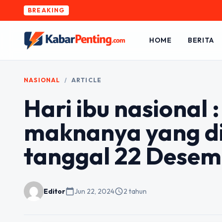
BREAKING
HOME
BERITA
NASIONAL
/
ARTICLE
Hari ibu nasional :
maknanya yang di
tanggal 22 Dese
Editor
calendar_today
Jun 22, 2024
schedule
2 tahun