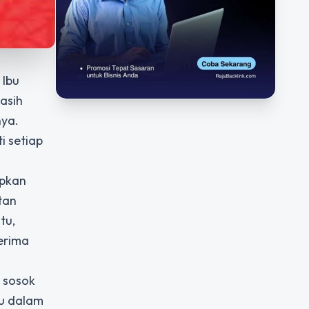
 Ibu
asih
nya.
i setiap
apkan
tan
tu,
erima
 sosok
bu dalam