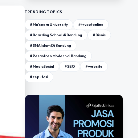
TRENDING TOPICS
#Ma'soem University
#tryoutonline
#Boarding School di Bandung
#Bisnis
#SMA Islam Di Bandung
#Pesantren Modern di Bandung
#MediaSosial
#SEO
#website
#reputasi