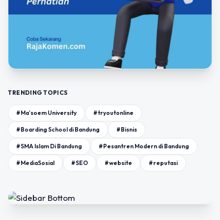
TRENDING TOPICS
#Ma'soem University
#tryoutonline
#Boarding School di Bandung
#Bisnis
#SMA Islam Di Bandung
#Pesantren Modern di Bandung
#MediaSosial
#SEO
#website
#reputasi