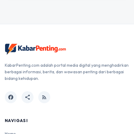
KabarPenting.com adalah portal media digital yang menghadirkan
berbagai informasi, berita, dan wawasan penting dari berbagai
bidang kehidupan.
facebook
share
rss_feed
NAVIGASI
Home