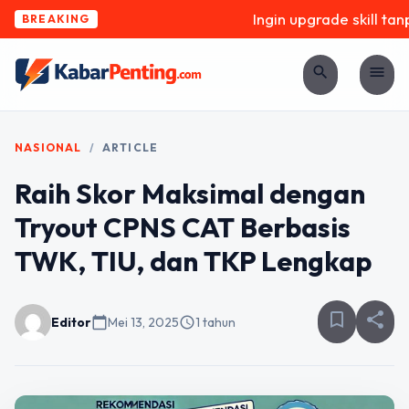
Ingin upgrade skill tanp
BREAKING
search
menu
NASIONAL
/
ARTICLE
Raih Skor Maksimal dengan
Tryout CPNS CAT Berbasis
TWK, TIU, dan TKP Lengkap
bookmark_border
share
Editor
calendar_today
Mei 13, 2025
schedule
1 tahun