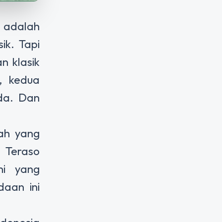
a adalah
ik. Tapi
n klasik
, kedua
da. Dan
ah yang
. Teraso
ni yang
aan ini