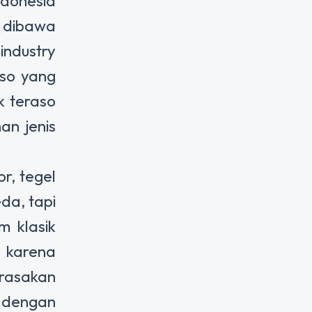
ndonesia
o dibawa
industry
aso yang
k teraso
an jenis
or, tegel
da, tapi
 klasik
 karena
irasakan
 dengan