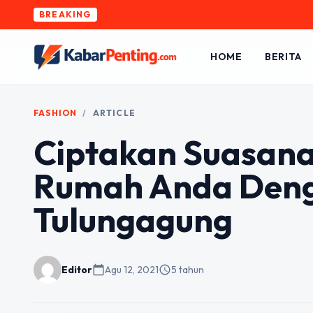
BREAKING
HOME
BERITA
FASHION
/
ARTICLE
Ciptakan Suasana
Rumah Anda Deng
Tulungagung
Editor
calendar_today
Agu 12, 2021
schedule
5 tahun