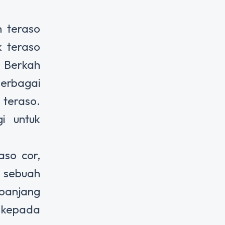
 teraso
k teraso
. Berkah
berbagai
 teraso.
i untuk
so cor,
g sebuah
 panjang
a kepada