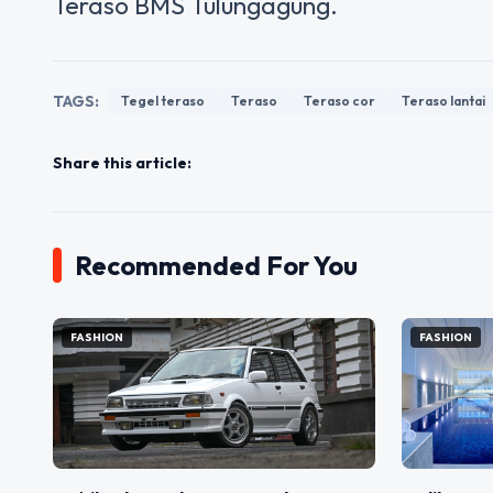
Teraso BMS Tulungagung.
TAGS:
Tegel teraso
Teraso
Teraso cor
Teraso lantai
Share this article:
Recommended For You
FASHION
FASHION