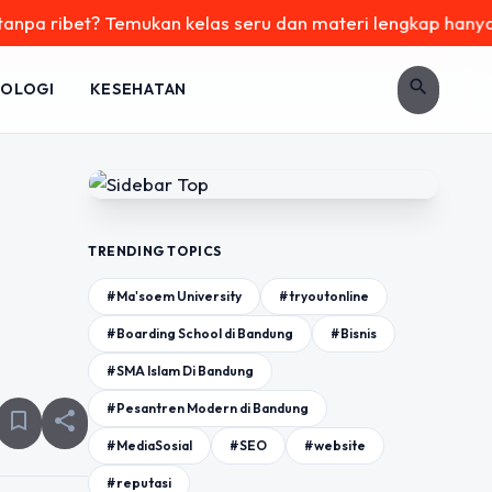
t? Temukan kelas seru dan materi lengkap hanya di YukBelaja
search
OLOGI
KESEHATAN
TRENDING TOPICS
#Ma'soem University
#tryoutonline
#Boarding School di Bandung
#Bisnis
#SMA Islam Di Bandung
#Pesantren Modern di Bandung
bookmark_border
share
#MediaSosial
#SEO
#website
#reputasi