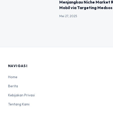
Menjangkau Niche Market R
Mobil via Targeting Medsos
Mei 27, 2025
NAVIGASI
Home
Berita
Kebijakan Privasi
Tentang Kami