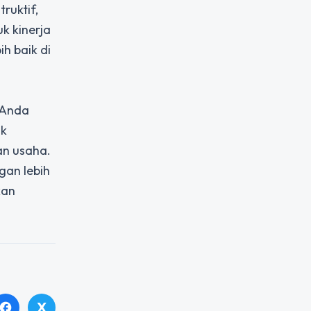
ruktif,
k kinerja
h baik di
 Anda
uk
an usaha.
gan lebih
kan
X
facebook