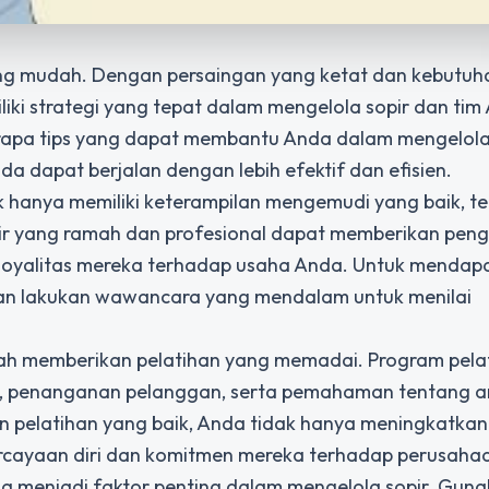
ang mudah. Dengan persaingan yang ketat dan kebutuh
ki strategi yang tepat dalam mengelola sopir dan tim
rapa tips yang dapat membantu Anda dalam mengelola
da dapat berjalan dengan lebih efektif dan efisien.
k hanya memiliki keterampilan mengemudi yang baik, te
ir yang ramah dan profesional dapat memberikan pen
a loyalitas mereka terhadap usaha Anda. Untuk mendap
t dan lakukan wawancara yang mendalam untuk menilai
lah memberikan pelatihan yang memadai. Program pelat
, penanganan pelanggan, serta pemahaman tentang 
 pelatihan yang baik, Anda tidak hanya meningkatkan
ercayaan diri dan komitmen mereka terhadap perusaha
ga menjadi faktor penting dalam mengelola sopir.
Guna