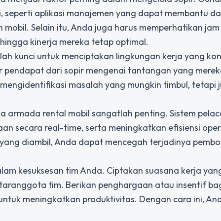
, seperti aplikasi manajemen yang dapat membantu d
mobil. Selain itu, Anda juga harus memperhatikan jam 
hingga kinerja mereka tetap optimal.
lah kunci untuk menciptakan lingkungan kerja yang kon
r pendapat dari sopir mengenai tantangan yang merek
mengidentifikasi masalah yang mungkin timbul, tetapi 
la armada rental mobil sangatlah penting. Sistem pela
secara real-time, serta meningkatkan efisiensi oper
 yang diambil, Anda dapat mencegah terjadinya pemb
dalam kesuksesan tim Anda. Ciptakan suasana kerja yan
ranggota tim. Berikan penghargaan atau insentif bag
untuk meningkatkan produktivitas. Dengan cara ini, A