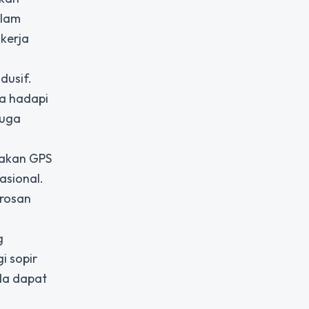
alam
kerja
dusif.
a hadapi
juga
cakan GPS
asional.
orosan
g
i sopir
nda dapat