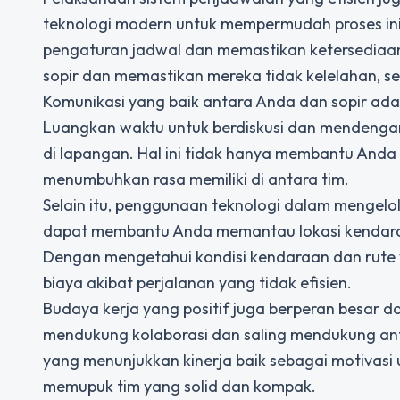
teknologi modern untuk mempermudah proses ini
pengaturan jadwal dan memastikan ketersediaan 
sopir dan memastikan mereka tidak kelelahan, se
Komunikasi yang baik antara Anda dan sopir ada
Luangkan waktu untuk berdiskusi dan mendenga
di lapangan. Hal ini tidak hanya membantu Anda 
menumbuhkan rasa memiliki di antara tim.
Selain itu, penggunaan teknologi dalam mengelo
dapat membantu Anda memantau lokasi kendaraan 
Dengan mengetahui kondisi kendaraan dan rute
biaya akibat perjalanan yang tidak efisien.
Budaya kerja yang positif juga berperan besar 
mendukung kolaborasi dan saling mendukung anta
yang menunjukkan kinerja baik sebagai motivasi 
memupuk tim yang solid dan kompak.