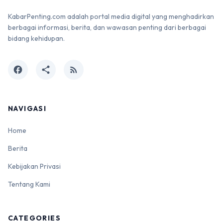
KabarPenting.com adalah portal media digital yang menghadirkan
berbagai informasi, berita, dan wawasan penting dari berbagai
bidang kehidupan.
facebook
share
rss_feed
NAVIGASI
Home
Berita
Kebijakan Privasi
Tentang Kami
CATEGORIES