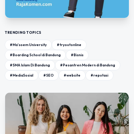
TRENDING TOPICS
#Ma'soem University
#tryoutonline
#Boarding School di Bandung
#Bisnis
#SMA Islam Di Bandung
#Pesantren Modern di Bandung
#MediaSosial
#SEO
#website
#reputasi