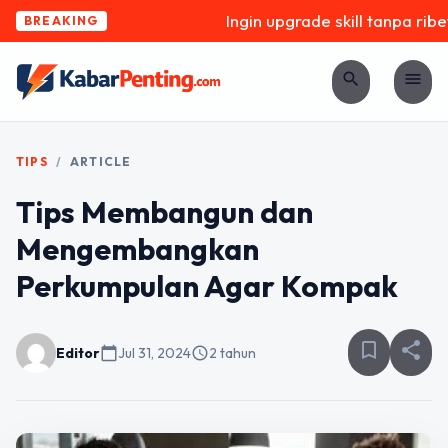
Ingin upgrade skill tanpa ribet
BREAKING
search
menu
TIPS
/
ARTICLE
Tips Membangun dan
Mengembangkan
Perkumpulan Agar Kompak
bookmark_border
share
Editor
calendar_today
Jul 31, 2024
schedule
2 tahun