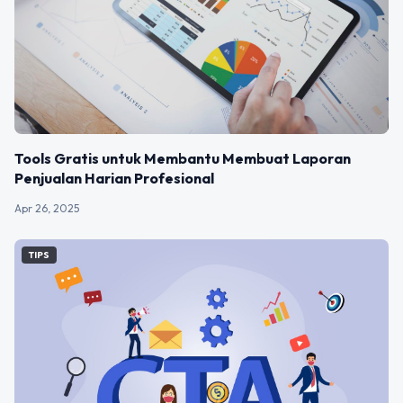
Tools Gratis untuk Membantu Membuat Laporan
Penjualan Harian Profesional
Apr 26, 2025
TIPS