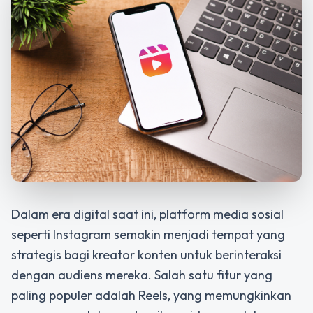
Dalam era digital saat ini, platform media sosial
seperti Instagram semakin menjadi tempat yang
strategis bagi kreator konten untuk berinteraksi
dengan audiens mereka. Salah satu fitur yang
paling populer adalah Reels, yang memungkinkan