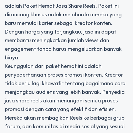
adalah Paket Hemat Jasa Share Reels. Paket ini
dirancang khusus untuk membantu mereka yang
baru memulai karier sebagai kreator konten.
Dengan harga yang terjangkau, jasa ini dapat
membantu meningkatkan jumlah views dan
engagement tanpa harus mengeluarkan banyak
biaya.
Keunggulan dari paket hemat ini adalah
penyederhanaan proses promosi konten. Kreator
tidak perlu lagi khawatir tentang bagaimana cara
menjangkau audiens yang lebih banyak. Penyedia
jasa share reels akan menangani semua proses
promosi dengan cara yang efektif dan efisien.
Mereka akan membagikan Reels ke berbagai grup,
forum, dan komunitas di media sosial yang sesuai