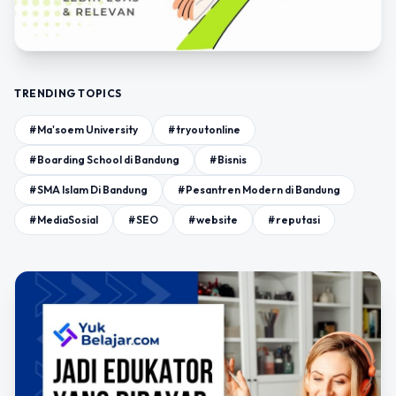
TRENDING TOPICS
#Ma'soem University
#tryoutonline
#Boarding School di Bandung
#Bisnis
#SMA Islam Di Bandung
#Pesantren Modern di Bandung
#MediaSosial
#SEO
#website
#reputasi