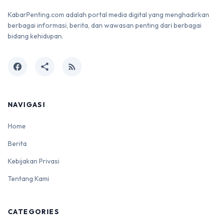
KabarPenting.com adalah portal media digital yang menghadirkan
berbagai informasi, berita, dan wawasan penting dari berbagai
bidang kehidupan.
facebook
share
rss_feed
NAVIGASI
Home
Berita
Kebijakan Privasi
Tentang Kami
CATEGORIES