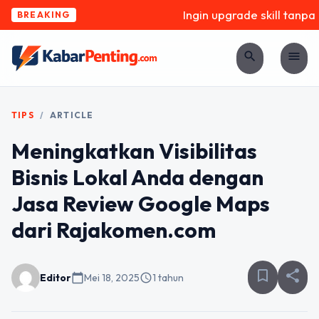
Ingin upgrade skill tanpa r
BREAKING
search
menu
TIPS
/
ARTICLE
Meningkatkan Visibilitas
Bisnis Lokal Anda dengan
Jasa Review Google Maps
dari Rajakomen.com
bookmark_border
share
Editor
calendar_today
Mei 18, 2025
schedule
1 tahun