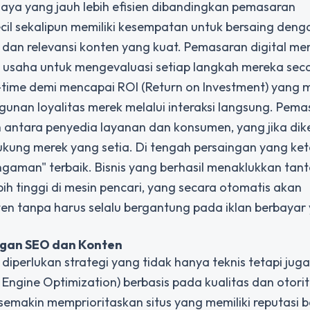
aya yang jauh lebih efisien dibandingkan pemasaran
ecil sekalipun memiliki kesempatan untuk bersaing deng
s dan relevansi konten yang kuat. Pemasaran digital m
 usaha untuk mengevaluasi setiap langkah mereka sec
-time demi mencapai ROI (Return on Investment) yang 
nan loyalitas merek melalui interaksi langsung. Pema
 antara penyedia layanan dan konsumen, yang jika dik
ung merek yang setia. Di tengah persaingan yang ket
ngaman" terbaik. Bisnis yang berhasil menaklukkan ta
bih tinggi di mesin pencari, yang secara otomatis akan
sten tanpa harus selalu bergantung pada iklan berbayar
ngan SEO dan Konten
perlukan strategi yang tidak hanya teknis tetapi juga 
ngine Optimization) berbasis pada kualitas dan otorit
semakin memprioritaskan situs yang memiliki reputasi b