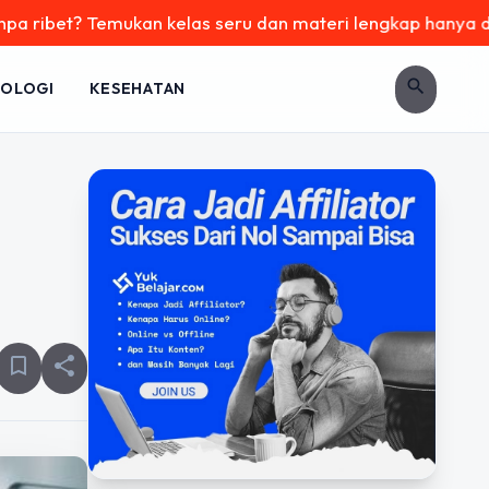
Temukan kelas seru dan materi lengkap hanya di YukBelajar.c
search
OLOGI
KESEHATAN
bookmark_border
share