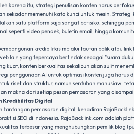
eh karena itu, strategi penulisan konten harus berfok
n sekadar memenuhi kata kunci untuk mesin. Strategi
alkan satu platform saja sangat berisiko, sehingga p
al seperti video pendek, buletin email, hingga komunit
embangunan kredibilitas melalui tautan balik atau link 
s web lain yang tepercaya bertindak sebagai "suara duk
ng kuat, konten berkualitas sekalipun akan sulit menem
ategi penggunaan AI untuk optimasi konten juga harus d
untuk riset dan struktur, namun sentuhan manusiawi tet
man makna dari setiap pesan pemasaran yang disampai
 Kredibilitas Digital
 tantangan pemasaran digital, kehadiran RajaBacklin
 praktisi SEO di Indonesia. RajaBacklink.com adalah pla
kualitas terbesar yang menghubungkan pemilik blog (pu