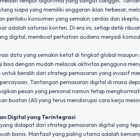
i medan tempur algoritma yang sangat canggih. Tanta
ntang siapa yang memiliki anggaran iklan terbesar, mel
 perilaku konsumen yang semakin cerdas dan skeptis.
dalah saturasi konten. Di era ini, setiap detik ribuan 
ang digital, membuat perhatian audiens menjadi komod
vasi data yang semakin ketat di tingkat global maupun
lagi bisa dengan mudah melacak aktivitas pengguna m
s untuk beralih dari strategi pemasaran yang invasif me
kepercayaan. Tantangan pemasaran digital di masa dep
nyajikan pesan yang personal namun tetap menghormati 
san buatan (AI) yang terus mendisrupsi cara kerja mesin
n Digital
yang Terintegrasi
ang didapat dari strategi pemasaran digital yang tep
sebuah bisnis. Manfaat yang paling utama adalah kema