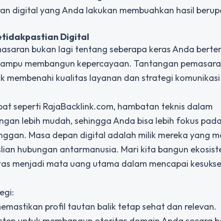
n digital yang Anda lakukan membuahkan hasil berupa
tidakpastian Digital
saran bukan lagi tentang seberapa keras Anda berter
 mampu membangun kepercayaan. Tantangan pemasaran
 membenahi kualitas layanan dan strategi komunikasi 
t seperti RajaBacklink.com, hambatan teknis dalam
ngan lebih mudah, sehingga Anda bisa lebih fokus pad
nggan. Masa depan digital adalah milik mereka yang 
an hubungan antarmanusia. Mari kita bangun ekosiste
ilitas menjadi mata uang utama dalam mencapai kesuks
egi:
mastikan profil tautan balik tetap sehat dan relevan.
isten untuk membangun otoritas domain Anda secara 