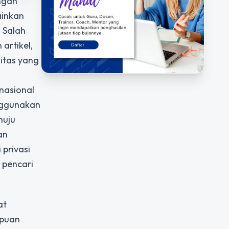
ngan
ainkan
 Salah
artikel,
itas yang
 nasional
enggunakan
nuju
an
privasi
 pencari
at
mpuan