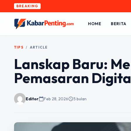
BREAKING
HOME
BERITA
TIPS
/
ARTICLE
Lanskap Baru: Me
Pemasaran Digita
Editor
calendar_today
Feb 28, 2026
schedule
5 bulan