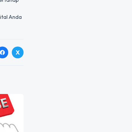
ital Anda
X
facebook