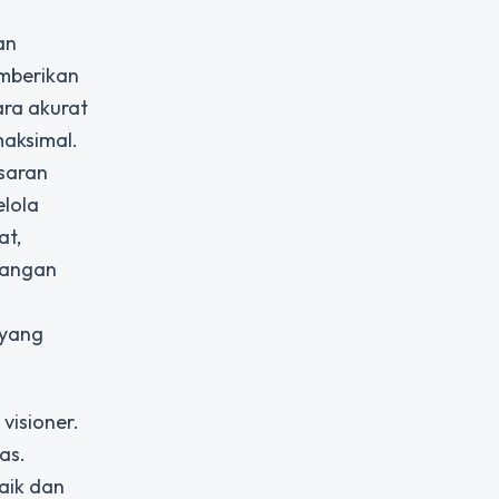
an
emberikan
ara akurat
maksimal.
saran
elola
at,
ntangan
 yang
visioner.
as.
aik dan