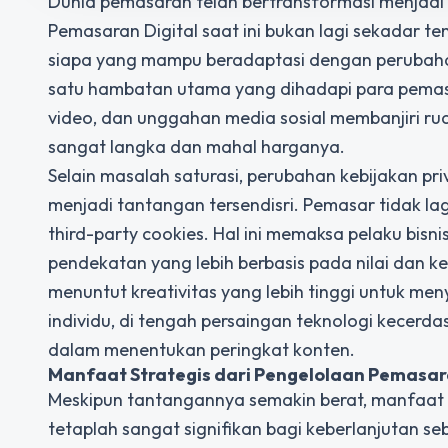
Dunia pemasaran telah bertransformasi menjad
Pemasaran Digital saat ini bukan lagi sekadar te
siapa yang mampu beradaptasi dengan perubahan
satu hambatan utama yang dihadapi para pemasar a
video, dan unggahan media sosial membanjiri ru
sangat langka dan mahal harganya.
Selain masalah saturasi, perubahan kebijakan pri
menjadi tantangan tersendisri. Pemasar tidak 
third-party cookies. Hal ini memaksa pelaku bisni
pendekatan yang lebih berbasis pada nilai dan 
menuntut kreativitas yang lebih tinggi untuk me
individu, di tengah persaingan teknologi kecerda
dalam menentukan peringkat konten.
Manfaat Strategis dari Pengelolaan
Pemasara
Meskipun tantangannya semakin berat, manfaat y
tetaplah sangat signifikan bagi keberlanjutan 