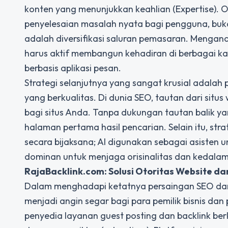
konten yang menunjukkan keahlian (Expertise). Ol
penyelesaian masalah nyata bagi pengguna, buka
adalah diversifikasi saluran pemasaran. Mengand
harus aktif membangun kehadiran di berbagai kan
berbasis aplikasi pesan.
Strategi selanjutnya yang sangat krusial adalah p
yang berkualitas. Di dunia SEO, tautan dari situ
bagi situs Anda. Tanpa dukungan tautan balik ya
halaman pertama hasil pencarian. Selain itu, str
secara bijaksana; AI digunakan sebagai asisten 
dominan untuk menjaga orisinalitas dan kedala
RajaBacklink.com
: Solusi Otoritas Website dan
Dalam menghadapi ketatnya persaingan SEO dan
menjadi angin segar bagi para pemilik bisnis dan
penyedia layanan guest posting dan backlink ber