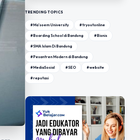
TRENDING TOPICS
#Ma'soem University
#tryoutonline
#Boarding School di Bandung
#Bisnis
#SMA Islam Di Bandung
#Pesantren Modern di Bandung
#MediaSosial
#SEO
#website
#reputasi