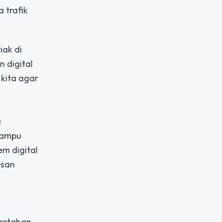
 trafik
iak di
 digital
kita agar
a
mampu
m digital
esan
bertahap