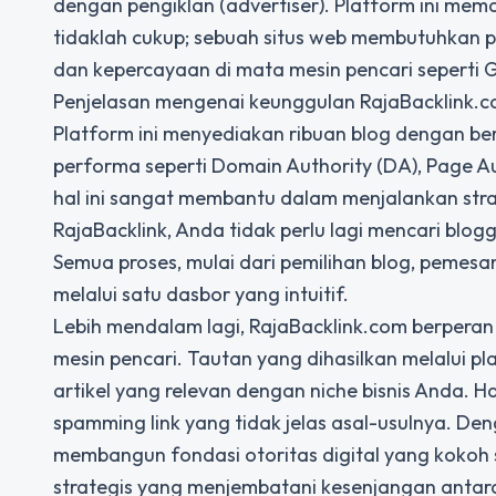
dengan pengiklan (advertiser). Platform ini mem
tidaklah cukup; sebuah situs web membutuhkan p
dan kepercayaan di mata mesin pencari seperti 
Penjelasan mengenai keunggulan RajaBacklink.c
Platform ini menyediakan ribuan blog dengan ber
performa seperti Domain Authority (DA), Page Aut
hal ini sangat membantu dalam menjalankan strat
RajaBacklink, Anda tidak perlu lagi mencari bl
Semua proses, mulai dari pemilihan blog, pemesa
melalui satu dasbor yang intuitif.
Lebih mendalam lagi, RajaBacklink.com berperan
mesin pencari. Tautan yang dihasilkan melalui p
artikel yang relevan dengan niche bisnis Anda. H
spamming link yang tidak jelas asal-usulnya. De
membangun fondasi otoritas digital yang kokoh s
strategis yang menjembatani kesenjangan antara 