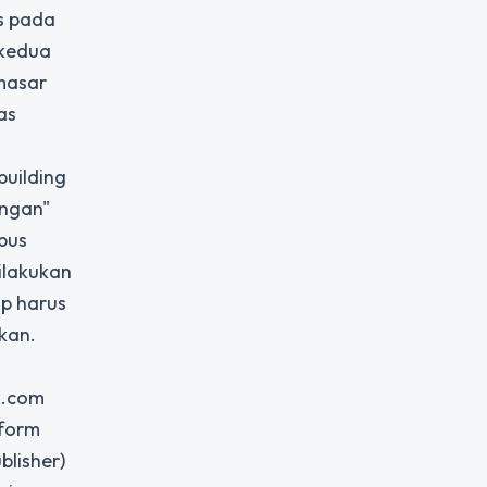
us pada
 kedua
emasar
as
building
ungan"
bus
ilakukan
ap harus
kan.
k.com
tform
blisher)