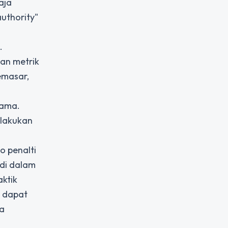
aja
uthority"
.
kan metrik
emasar,
lama.
ilakukan
o penalti
 di dalam
aktik
s dapat
ra