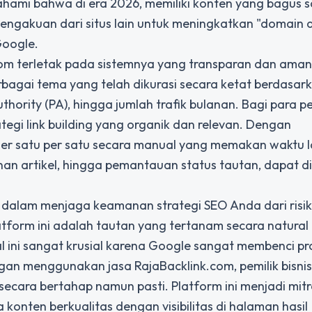
ahami bahwa di era 2026, memiliki konten yang bagus s
engakuan dari situs lain untuk meningkatkan "domain a
Google.
om terletak pada sistemnya yang transparan dan aman
bagai tema yang telah dikurasi secara ketat berdasar
hority (PA), hingga jumlah trafik bulanan. Bagi para p
egi link building yang organik dan relevan. Dengan
ogger satu per satu secara manual yang memakan waktu 
nan artikel, hingga pemantauan status tautan, dapat d
 dalam menjaga keamanan strategi SEO Anda dari risik
latform ini adalah tautan yang tertanam secara natural
al ini sangat krusial karena Google sangat membenci pr
ngan menggunakan jasa RajaBacklink.com, pemilik bisni
ecara bertahap namun pasti. Platform ini menjadi mit
konten berkualitas dengan visibilitas di halaman hasil