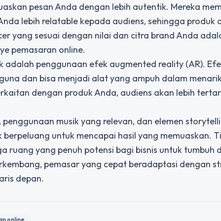
askan pesan Anda dengan lebih autentik. Mereka memi
a lebih relatable kepada audiens, sehingga produk 
ncer yang sesuai dengan nilai dan citra brand Anda adal
ye pemasaran online.
ok adalah penggunaan efek augmented reality (AR). Efek
guna dan bisa menjadi alat yang ampuh dalam menari
kaitan dengan produk Anda, audiens akan lebih tertar
, penggunaan musik yang relevan, dan elemen storytell
k berpeluang untuk mencapai hasil yang memuaskan. T
ga ruang yang penuh potensi bagi bisnis untuk tumbuh 
s berkembang, pemasar yang cepat beradaptasi dengan st
aris depan.
n online