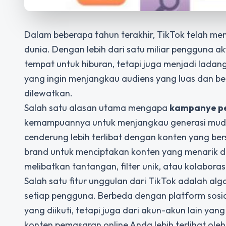
Dalam beberapa tahun terakhir, TikTok telah men
dunia. Dengan lebih dari satu miliar pengguna akt
tempat untuk hiburan, tetapi juga menjadi ladan
yang ingin menjangkau audiens yang luas dan b
dilewatkan.
Salah satu alasan utama mengapa
kampanye pe
kemampuannya untuk menjangkau generasi muda,
cenderung lebih terlibat dengan konten yang bers
brand untuk menciptakan konten yang menarik dan 
melibatkan tantangan, filter unik, atau kolabora
Salah satu fitur unggulan dari TikTok adalah a
setiap pengguna. Berbeda dengan platform sosia
yang diikuti, tetapi juga dari akun-akun lain ya
konten pemasaran online Anda lebih terlihat ole