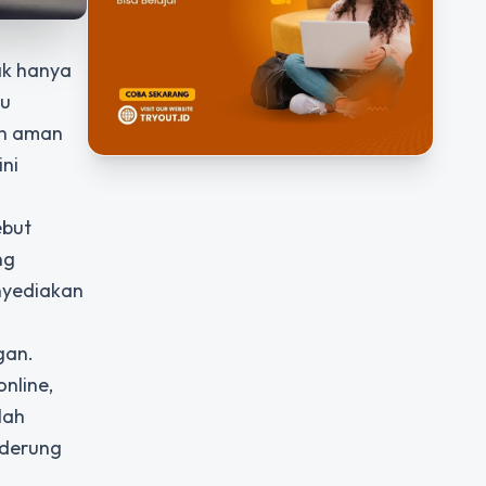
dak hanya
tu
an aman
ini
ebut
ng
nyediakan
gan.
nline,
lah
nderung