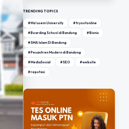
TRENDING TOPICS
#Ma'soem University
#tryoutonline
#Boarding School di Bandung
#Bisnis
#SMA Islam Di Bandung
#Pesantren Modern di Bandung
#MediaSosial
#SEO
#website
#reputasi