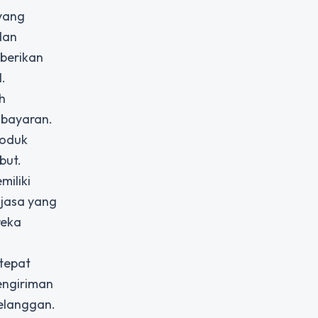
yang
dan
berikan
.
h
mbayaran.
roduk
but.
miliki
 jasa yang
reka
tepat
engiriman
elanggan.