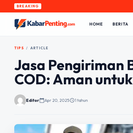
BREAKING
HOME
BERITA
TIPS
/
ARTICLE
Jasa Pengiriman
COD: Aman untuk 
Editor
calendar_today
Apr 20, 2025
schedule
1 tahun