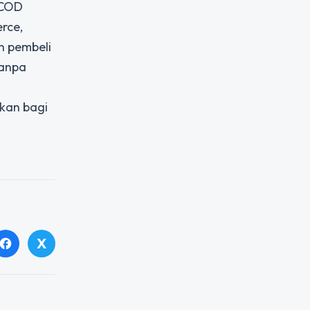
 COD
rce,
un pembeli
tanpa
kan bagi
X
facebook