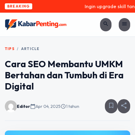
Ingin upgrade skill tan
BREAKING
search
menu
TIPS
/
ARTICLE
Cara SEO Membantu UMKM
Bertahan dan Tumbuh di Era
Digital
bookmark_border
share
Editor
calendar_today
Apr 04, 2025
schedule
1 tahun