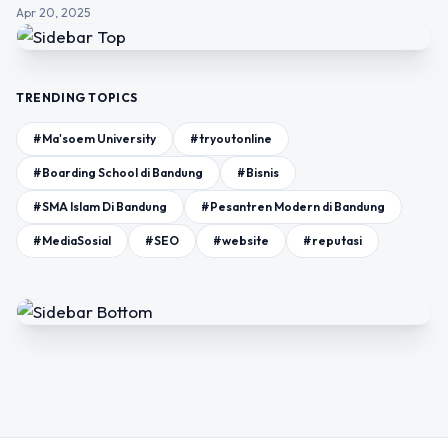
Apr 20, 2025
TRENDING TOPICS
#Ma'soem University
#tryoutonline
#Boarding School di Bandung
#Bisnis
#SMA Islam Di Bandung
#Pesantren Modern di Bandung
#MediaSosial
#SEO
#website
#reputasi