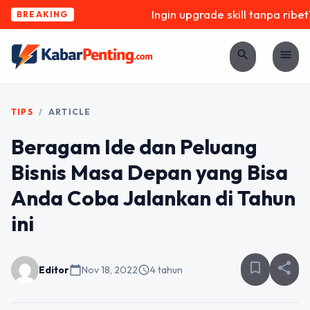
Ingin upgrade skill tanpa ribet? 
BREAKING
search
menu
TIPS
/
ARTICLE
Beragam Ide dan Peluang
Bisnis Masa Depan yang Bisa
Anda Coba Jalankan di Tahun
ini
bookmark_border
share
Editor
calendar_today
Nov 18, 2022
schedule
4 tahun