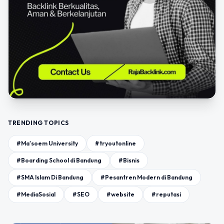
TRENDING TOPICS
#Ma'soem University
#tryoutonline
#Boarding School di Bandung
#Bisnis
#SMA Islam Di Bandung
#Pesantren Modern di Bandung
#MediaSosial
#SEO
#website
#reputasi