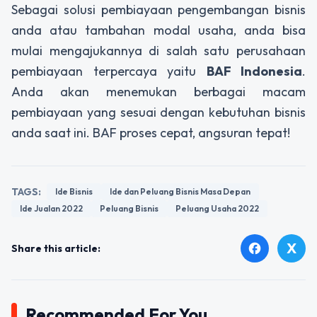
Sebagai solusi pembiayaan pengembangan bisnis
anda atau tambahan modal usaha, anda bisa
mulai mengajukannya di salah satu perusahaan
pembiayaan terpercaya yaitu
BAF Indonesia
.
Anda akan menemukan berbagai macam
pembiayaan yang sesuai dengan kebutuhan bisnis
anda saat ini. BAF proses cepat, angsuran tepat!
TAGS:
Ide Bisnis
Ide dan Peluang Bisnis Masa Depan
Ide Jualan 2022
Peluang Bisnis
Peluang Usaha 2022
X
facebook
Share this article:
Recommended For You