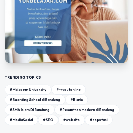
TRENDING TOPICS
#Ma'soem University
#tryoutonline
#Boarding School di Bandung
#Bisnis
#SMA Islam Di Bandung
#Pesantren Modern di Bandung
#MediaSosial
#SEO
#website
#reputasi