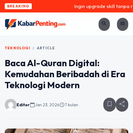
Ingin upgrade skill tanpa ri
BREAKING
search
menu
TEKNOLOGI
/
ARTICLE
Baca Al-Quran Digital:
Kemudahan Beribadah di Era
Teknologi Modern
bookmark_border
share
Editor
calendar_today
Jan 23, 2026
schedule
7 bulan