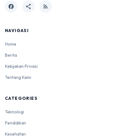
facebook
share
rss_feed
NAVIGASI
Home
Berita
Kebijakan Privasi
Tentang Kami
CATEGORIES
Teknologi
Pendidikan
Kesehatan