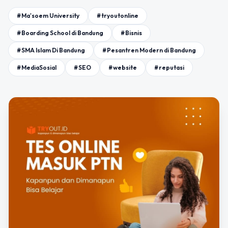
#Ma'soem University
#tryoutonline
#Boarding School di Bandung
#Bisnis
#SMA Islam Di Bandung
#Pesantren Modern di Bandung
#MediaSosial
#SEO
#website
#reputasi