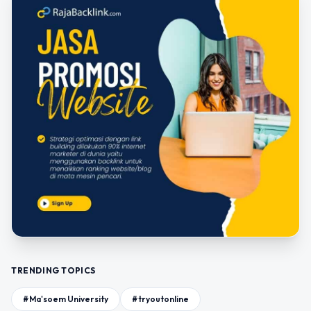
TRENDING TOPICS
#Ma'soem University
#tryoutonline