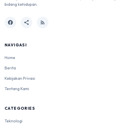
bidang kehidupan.
facebook
share
rss_feed
NAVIGASI
Home
Berita
Kebijakan Privasi
Tentang Kami
CATEGORIES
Teknologi